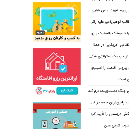
 شهید عباس بابایی ایستادند؟
یز علیه زائران اربعین در فضای مجازی
 بالستیک و پهپاد در هم شکستیم
 یک استراتژی شکست خورده است
 اقتصاد را آسیب‌پذیرتر می‌کند
ن است
یِ جنگ دست‌و‌پنجه نرم کند
ین‌ترین حجم در ۸ ماه اخیر
تکش عربستان را تأیید کرد
 جنوب شرقی عدن