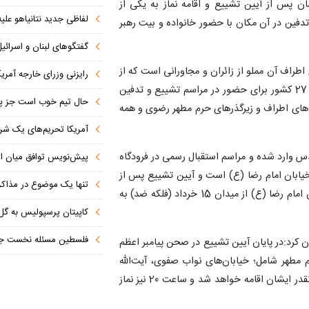
شان پس از آیین تشییع و اقامه نماز به یکی از
لفاظی جدید نتانیاهو علیه
دفین در آن مکان با حضور خانواده و بیت رهبر
گفتگوهای لبنان و اسرائیل 
طراف آن مملو از زائران و مجاورانی است که از
رایزنی وزرای خارجه آمریک
اقصی نقاط کشور خود را به مشهد رسانده‌اند، میهمانانی از 27 کشور برای حضور در مراسم تشییع و تدفین
حال تیم خوب است جز پن
ن‌های اطراف و زیرگذرهای حرم مطهر رضوی و همه
آمریکا تحریم‌های یک شرکت ه
دس وارد شده و مراسم استقبال رسمی در فرودگاه
پیش‌نویس توافق میان ای
خیابان امام رضا (ع) است و آیین تشییع پس از
تنها یک موضوع در مذاکرات ا
ورود پیکرهای مطهر رهبر انقلاب و خانواده ایشان به خیابان امام رضا (ع) از میدان 15 خرداد (فلکه ضد) به
کاپیتان پرسپولیس به گل
فلسطین مسئله نخست جها
 کرد:در پایان آیین تشییع در صحن پیامبر اعظم
 مطهر شامل؛ خیابان‌های نواب صفوی، آیت‌الله
شیرازی و طبرسی نماز بر پیکر رهبر شهیدمان و خانواده گرانقدر ایشان اقامه خواهد شد و ساعت 20 نیز نماز