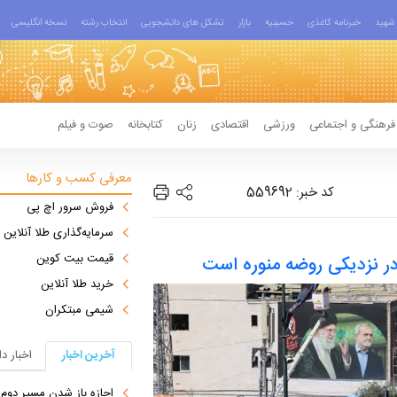
شهید
خبرنامه کاغذی
حسینیه
بازار
تشکل های دانشجویی
انتخاب رشته
نسخه انگلیسی
فرهنگی و اجتماعی
ورزشی
اقتصادی
زنان
کتابخانه
صوت و فیلم
معرفی کسب و کارها
کد خبر: 559692
فروش سرور اچ پی
سرمایه‌گذاری طلا آنلاین
قیمت بیت کوین
ر نزدیکی روضه منوره است
خرید طلا آنلاین
شیمی مبتکران
آخرین اخبار
اخبار د
اجازه باز شدن مسیر دوم در