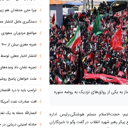
چرا حتی منتقدان هم زیر پرچم
دستگیری عامل انتشار مطالب توهین‌آم
مواضع مزدوران سعودی را با موشک
ضربه مغزی بیش از ۷۰۰ نظامی آمریکایی در حملات ایران
انتشار اخبار جعلی توسط ترامپ
تجربه نشان داد وعده‌های بیرونی
ملت خواهان پاسخ روش
ترامپ باید با درد اقتصاد
ز به یکی از رواق‌های نزدیک به روضه منوره
افت صادرات نفت آمریکا به پای
انصارالله حمله به یک نف
یم؛ حجت‌الاسلام مسلم هوشنگی،رئیس اداره
یکر رهبر شهید انقلاب در گفت وگو با خبرنگاران
حادثه امنیتی دریایی در