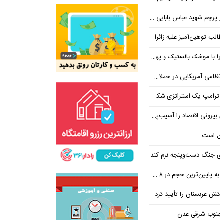
 شهید عباس بابایی ایستادند؟
یز علیه زائران اربعین در فضای مجازی
 بالستیک و پهپاد در هم شکستیم
 یک استراتژی شکست خورده است
 اقتصاد را آسیب‌پذیرتر می‌کند
ن است
یِ جنگ دست‌و‌پنجه نرم کند
ین‌ترین حجم در ۸ ماه اخیر
تکش عربستان را تأیید کرد
 جنوب شرقی عدن