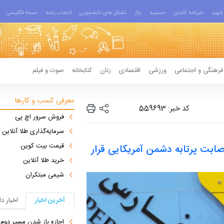
شهید
خبرنامه کاغذی
حسینیه
بازار
تشکل های دانشجویی
انتخاب رشته
نسخه انگلیسی
فرهنگی و اجتماعی
ورزشی
اقتصادی
زنان
کتابخانه
صوت و فیلم
معرفی کسب و کارها
کد خبر: 559693
فروش سرور اچ پی
سرمایه‌گذاری طلا آنلاین
قیمت بیت کوین
اصابت پرتابه دشمن آمریکایی قرار
خرید طلا آنلاین
شیمی مبتکران
آخرین اخبار
اخبار د
اجازه باز شدن مسیر دوم در