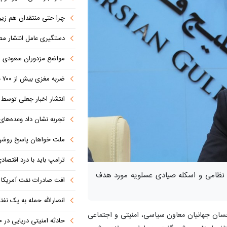
چرا حتی منتقدان هم زیر پرچم
دستگیری عامل انتشار مطالب توهین‌آم
مواضع مزدوران سعودی را با موشک
ضربه مغزی بیش از ۷۰۰ نظامی آمریکایی در حملات ایران
انتشار اخبار جعلی توسط ترامپ
تجربه نشان داد وعده‌های بیرونی
ملت خواهان پاسخ روش
ترامپ باید با درد اقتصاد
اه نظامی و اسکله صیادی عسلویه مورد هدف
افت صادرات نفت آمریکا به پای
انصارالله حمله به یک نف
حسان جهانیان معاون سیاسی، امنیتی و اجتماعی
حادثه امنیتی دریایی در