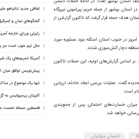
مختلف استان بوشهر گفت: در ادامه حملات دشمن
لفاظی جدید نتانیاهو علیه
ر استان بوشهر از جمله حریم پیرامونی نیروگاه
تان هدف حمله قرار گرفت که تاکنون گزارشی از
گفتگوهای لبنان و اسرائیل 
رایزنی وزرای خارجه آمریک
امروز در جنوب استان اسکله بنود عسلویه مورد
حال تیم خوب است جز پن
 منطقه دچار آتش‌سوزی شدند.
آمریکا تحریم‌های یک شرکت ه
: بر اساس گزارش‌های اولیه، این حملات تاکنون
پیش‌نویس توافق میان ای
‌دیده گفت: عملیات بررسی ابعاد حادثه، ارزیابی
تنها یک موضوع در مذاکرات ا
جام است.
کاپیتان پرسپولیس به گل
و میزان خسارت‌های احتمالی پس از جمع‌بندی
فلسطین مسئله نخست جها
‌رسانی خواهد شد.
ا
احسان جهانیان