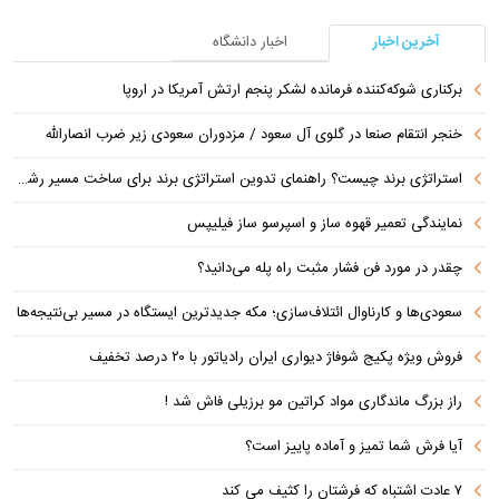
آخرین اخبار
اخبار دانشگاه
برکناری شوکه‌کننده فرمانده لشکر پنجم ارتش آمریکا در اروپا
خنجر انتقام صنعا در گلوی آل سعود / مزدوران سعودی زیر ضرب انصارالله
استراتژی برند چیست؟ راهنمای تدوین استراتژی برند برای ساخت مسیر رشد متمایز
نمایندگی تعمیر قهوه ساز و اسپرسو ساز فیلیپس
چقدر در مورد فن فشار مثبت راه پله می‌دانید؟
سعودی‌ها و کارناوال ائتلاف‌سازی؛ مکه جدیدترین ایستگاه در مسیر بی‌نتیجه‌ها
فروش ویژه پکیج شوفاژ دیواری ایران رادیاتور با ۲۰ درصد تخفیف
راز بزرگ ماندگاری مواد کراتین مو برزیلی فاش شد !
آیا فرش شما تمیز و آماده پاییز است؟
۷ عادت اشتباه که فرشتان را کثیف می کند