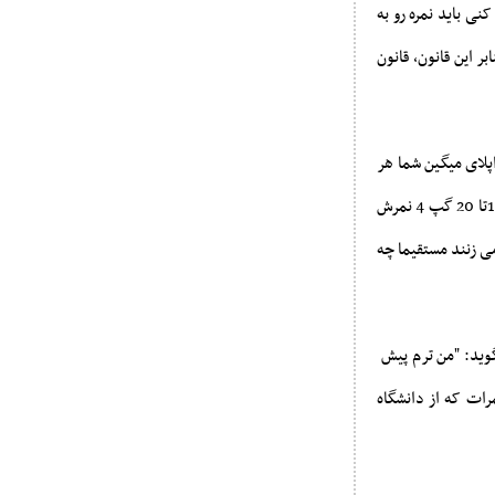
نی باید نمره رو به
بنابر این قانون، قانون
پلای میگین شما هر
نمره ای بالای 16 بشوید GPA تان 4 میشه انقدا مشکل بغرنجی نمی خورید. بعدش یک نمره 6واحدی بین 16تا 20 گپ 4 نمرش
نه می زنند مستقیما چه
ید: "من ترم پیش
رات که از دانشگاه