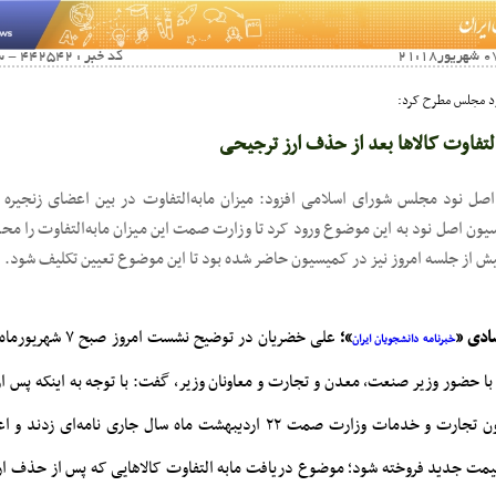
کد خبر : 442542 - سرویس خبری : اقتصادی
د مجلس مطرح کرد:
التفاوت کالاها بعد از حذف ارز ترجیحی
 نود مجلس شورای اسلامی افزود: میزان مابه‌التفاوت در بین اعضای زنجیره با
ون اصل نود به این موضوع ورود کرد تا وزارت صمت این میزان مابه‌التفاوت را محا
 از جلسه امروز نیز در کمیسیون حاضر شده بود تا این موضوع تعیین تکلیف شود.
ادی «
»؛
علی خضریان در توضیح نشس
خبرنامه دانشجویان ایران
 حضور وزیر صنعت، معدن و تجارت و معاونان وزیر، گفت: با توجه به اینکه پس 
آقای شاه میرزایی معاون تجارت و خدمات وزارت صمت ۲۲ اردیبهشت ماه سال جاری ن
 قیمت جدید فروخته شود؛ موضوع دریافت مابه التفاوت کالاهایی که پس از حذف ار