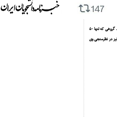
مستندات ادعای وی در این خصوص برپایه نظرسنجی از اساتید دانشگاه شریف در یک گروه تلگرامی است. گروهی که تنها ۵۰
ید حاضر در همین گروه نیز در نظرسنجی وی