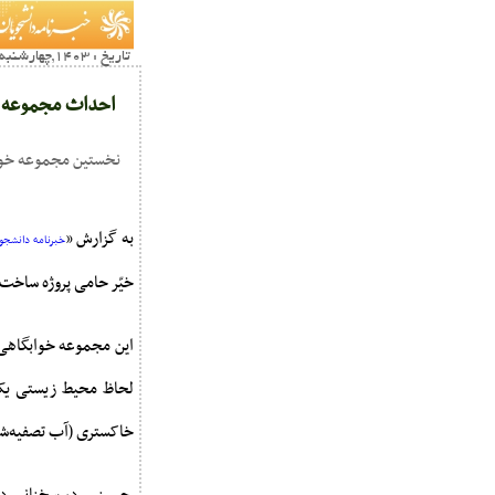
تاریخ : 1403,چهارشنبه 22 اسفند21:00
احداث مجموعه خو
نخستین مجموعه خوابگاهی-رفاهی سبز کشور ب
به گزارش «
خبرنامه دانشجوی
خیّر حامی پروژه ساخت 
این مجموعه خوابگاهی ک
لحاظ محیط زیستی یک 
خاکستری (آب تصفیه‌ش