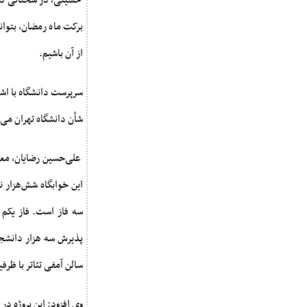
حسینی، در سخنانی در 
برکت ماه رمضان، بتوان
از آن باشیم.
سرپرست دانشگاه با اشا
شأن دانشگاه تهران می‌ت
علی‌حسین رضایان، معا
این خوابگاه شش‌هزار 
سه فاز است. فاز یکم ا
پذیرش سه هزار دانشجو
سالن آمفی تئاتر با ظرفیت 1200 نفر همراه با سالن‌های جانبی و امکانات 
وی افزود: این پروژه در زمینی به مساحت 120 هزار مترمربع ساخته