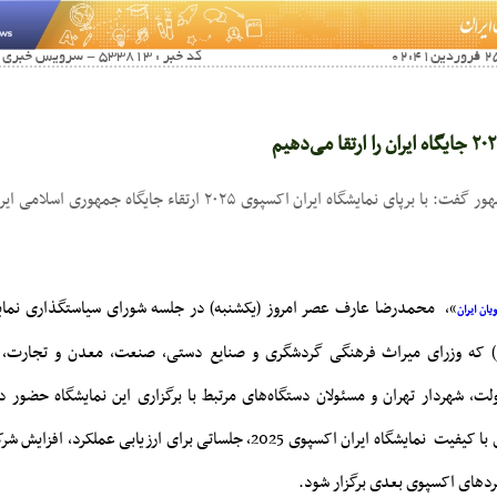
کد خبر : 533813 - سرویس خبری : آخرین اخبار صفحه اول
معاون اول رئیس جمهور گفت: با برپای نمایشگاه ایران اکسپوی ۲۰۲۵ ارتقاء ج
»، محمدرضا عارف عصر امروز (یکشنبه) در جلسه شورای سیاستگذاری نمایش
ان ایران
و) که وزرای میراث فرهنگی گردشگری و صنایع دستی، صنعت، معدن و تجارت، ا
، شهردار تهران و مسئولان دستگاه‌های مرتبط با برگزاری این نمایشگاه حضور د
بلافاصله پس از برگزاری با کیفیت نمایشگاه ایران اکسپوی 2025، جلساتی برای ارزیا
ردهای اکسپوی بعدی برگزار شود.