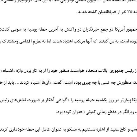
سومی انجام دادند که منجر به کشته شدن ۶۰ نیروی نظامی اوکراینی شد، با این حال، «ولودیم
شدند.
جمهور آمریکا در جمع خبرنگاران در واکنش به آخرین حمله روسیه به سومی گفت: 
ده است، به من گفتند که آنها مرتکب اشتباه شدند اما به نظرم اقدامی وحشتناک ب
 رئیس جمهوری ایالات متحده خواستند منظور خود را از به کار بردن واژه «اشتباه» رو
 منظورش چه کسی یا چه چیزی بوده است، گفت: «آن‌ها اشتباه کردند... باید از خ
کا پیش‌تر در روز یکشنبه حمله روسیه را «گواهی آشکار بر ضرورت تلاش‌های رئیس
 ویرانگر در مقطع زمانی کنونی» عنوان کرده بود.
مپ و کاخ سفید از اشاره مستقیم به مسکو به عنوان عامل این حمله خودداری کردند،