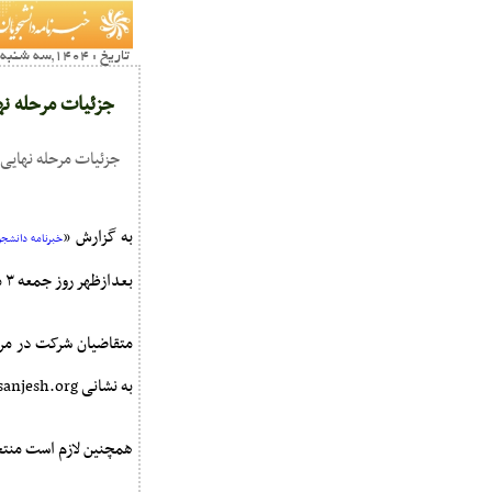
تاریخ : 1404,سه شنبه 10 تير15:47
جزئیات مرحله نه
جزئیات مرحله نهایی سی‌ا
به گزارش «
خبرنامه دانشجوی
بعدازظهر روز جمعه ۳ مردادماه سال ۱۴۰۴ صرفاً در شهر تهران برگزار خواهد شد.
به نشانی https://olympiad.sanjesh.org مراجعه و نسبت به تکمیل فرم شرکت در آزمون مرحله نهایی المپیاد اقدام کنند.
همچنین لازم است منتخب