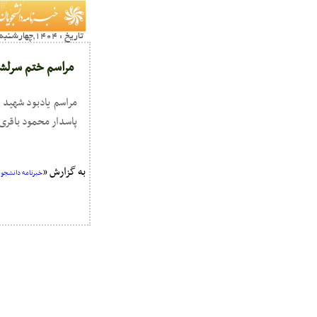
تاریخ : 1404,چهارشنبه 11 تير03:23
مراسم ختم سرلشک
مراسم یادبود شهید 
پاسدار محمود باقری سه‌شنبه ۱۰ تیر 
به گزارش «
خبرنامه دانشجویا