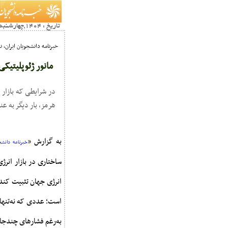
تاریخ : 1404,چهارشنبه 11 تير14:06
خبرنامه دانشجویان ایران، 
مانور ژئوپلیتیکی
در شرایطی که بازار 
هرمز، بار دیگر به ع
به گزارش «
خبرنامه دانشج
ساختاری در بازار انرژی
انرژی جهان تثبیت کند
است؛ عددی که نه‌تنها ب
به‌رغم فشارهای چندجا