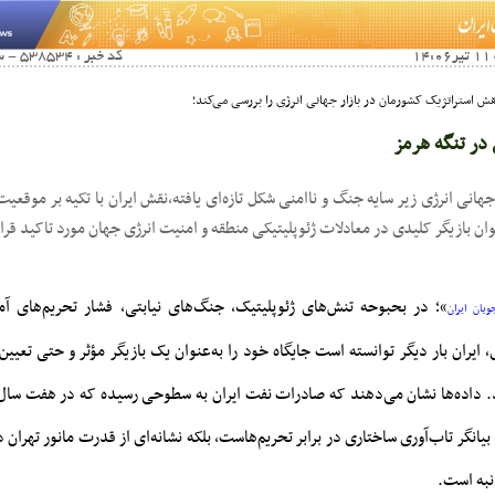
کد خبر : 538534 - سرویس خبری : اقتصادی
نقش استراتژیک کشورمان در بازار جهانی انرژی را بررسی می‌کند؛
 در تنگه هرمز
جهانی انرژی زیر سایه جنگ و ناامنی شکل تازه‌ای یافته،نقش ایران با تکیه بر موقعی
نوان بازیگر کلیدی در معادلات ژئوپلیتیکی منطقه و امنیت انرژی جهان مورد تاکید قر
»؛ در بحبوحه تنش‌های ژئوپلیتیک، جنگ‌های نیابتی، فشار تحریم‌های آمری
ویان ایران
، ایران بار دیگر توانسته است جایگاه خود را به‌عنوان یک بازیگر مؤثر و حتی تعیین
. داده‌ها نشان می‌دهند که صادرات نفت ایران به سطوحی رسیده که در هفت سال ا
یانگر تاب‌آوری ساختاری در برابر تحریم‌هاست، بلکه نشانه‌ای از قدرت مانور تهران د
نبه است.