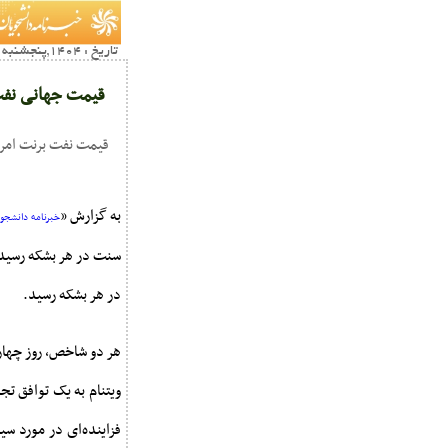
تاریخ : 1404,پنجشنبه 12 تير18:55
قیمت جهانی نفت امروز ۱۲ تیر؛ برنت به
قیمت نفت برنت امروز (پنجشنبه، ۱۲ تیر) با ۵۳ سنت معادل ۰.۷۷ درصد 
به گزارش «
خبرنامه دانشجویا
در هر بشکه رسید.
هر دو شاخص، روز چهارشن
ویتنام به یک توافق تج