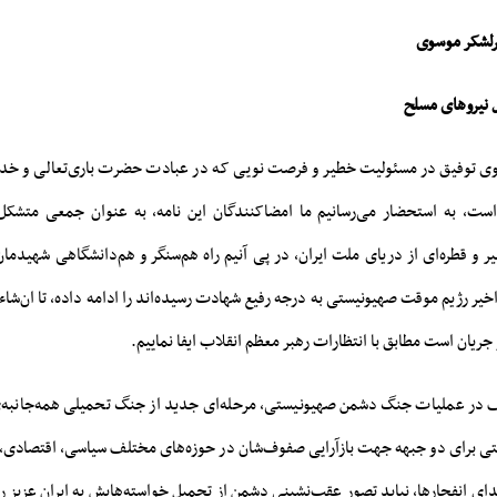
رلشکر موسوی
نیرو‌های مسلح
ی توفیق در مسئولیت خطیر و فرصت نویی که در عبادت حضرت باری‌تعالی و خدمت
ست، به استحضار می‌رسانیم ما امضاکنندگان این نامه، به عنوان جمعی متشکل 
یر و قطره‌ای از دریای ملت ایران، در پی آنیم راه هم‌سنگر و هم‌دانشگاهی شهید
 رژیم موقت صهیونیستی به درجه رفیع شهادت رسیده‌اند را ادامه داده، تا ان‌شاءال
جریان است مطابق با انتظارات رهبر معظم انقلاب ایفا نماییم.
 در عملیات جنگ دشمن صهیونیستی، مرحله‌ای جدید از جنگ تحمیلی همه‌جانبه‌ی
تی برای دو جبهه جهت بازآرایی صفوف‌شان در حوزه‌های مختلف سیاسی، اقتصادی، 
انفجارها، نباید تصور عقب‌نشینی دشمن از تحمیل خواسته‌هایش به ایران عزیز را ا