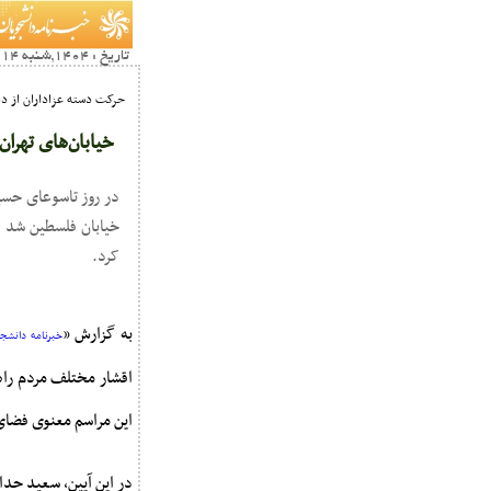
تاریخ : 1404,شنبه 14 تير15:03
حرکت دسته عزاداران از دا
خیابان‌های تهران
در روز تاسوعای حسی
خیابان فلسطین شد و 
کرد.
به گزارش «
خبرنامه دانشجوی
اقشار مختلف مردم راهی
این مراسم معنوی فضای 
در این آیین، سعید حدا