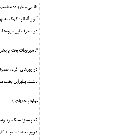
طالبی و خربزه: مناسب بر
آلو و آلبالو: کمک به 
در مصرف این میوه‌ها
۲. سبزیجات پخته یا بخارپز
در روزهای گرم، مصرف
باشند، بنابراین پخت مل
موارد پیشنهادی:
کدو سبز: سبک، رطوبت‌
هویج پخته: منبع بتاکا