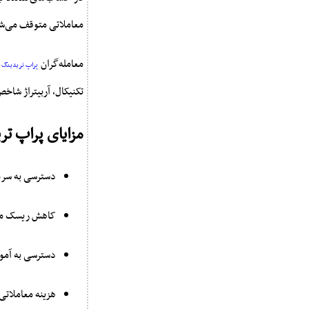
معاملاتی متوقف می‌شو
معامله‌گران
م
پراپ تریدینگ
تکنیکال، آربیتراژ شاخص
مزایای پراپ تر
دسترسی به سرمای
کاهش ریسک مال
دسترسی به آموز
هزینه معاملاتی