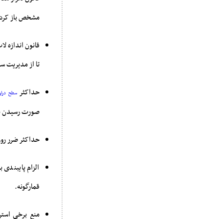
مشخص باز کرد 
تا از مدیریت س
حداکثر
سطح دراو
صورت رسیدن به 
حداکثر ضرر روزانه (Daily Loss Limit): محدودیت ضرر روزانه که اگر عبور شود ادامه
الزام پایبندی
قمارگونه.