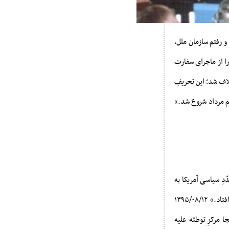
و رفتم سازمان ملل،
 را از ماجرای سفارت
لاف شد؛ این تحریفِ
تم مرداد شروع شد.»
دِ سیاسی آمریکا به
کشور را بسته است.» ۱۳۹۸/۰۸/۱۲ «تسخیر سفارت، واکنش به همه خباثتها بود که پیروزمندانه اتّفاق افتاد.» ۱۳۹۵/۰۸/۱۲
 مرکزِ توطئه علیه