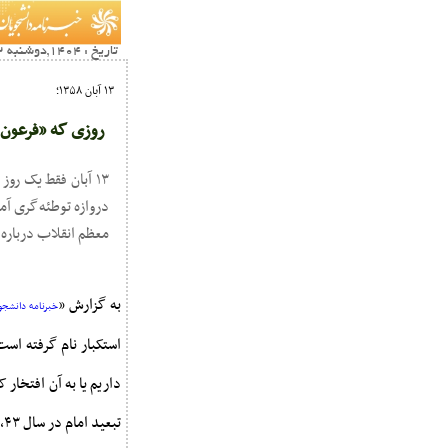
تاریخ : 1404,دوشنبه 12 آبان21:13
۱۳ آبان ۱۳۵۸؛
روزی که «فرعون ق
۱۳ آبان فقط یک رو
دروازه توطئه‌گری آم
معظم انقلاب درباره ا
به گزارش «
خبرنامه دانشجوی
استکبار نام گرفته اس
داریم یا به آن افتخار
تبعید امام در سال ۴۳، کشتار دانش‌آموزان نوجوان در سال ۵۷، و سرانجام تسخیر لانه‌ی جاسوسی در سال ۵۸.