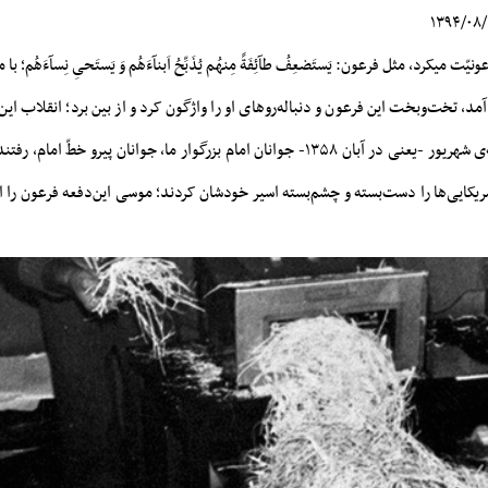
ت میکرد، مثل فرعون: یَستَضعِفُ طآئِفَةً مِنهُم یُذَبِّحُ اَبنآءَهُم وَ یَستَحیِ نِسآءَهُم؛ با
مد، تخت‌وبخت این فرعون و دنباله‌روهای او را واژگون کرد و از بین برد؛ انقلاب ای
ماه بعد از همین حادثه‌ی شهریور -یعنی در آبان ۱۳۵۸- جوانان امام بزرگوار ما، جوانان پیرو 
آمریکایی‌ها را دست‌بسته و چشم‌بسته اسیر خودشان کردند؛ موسی‌ این‌دفعه فرعون را