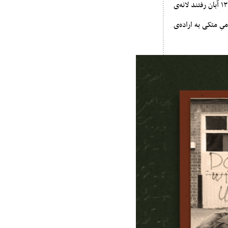
- پانزده سال، زمان زیادی نیست؛ مثل برق میگذرد - فرزندان امام، یعنی جوانان انقلابی دانشجو، در روز ۱۳ آبان رفتند لانه‌ی
ىِ متکی به اراده‌ی