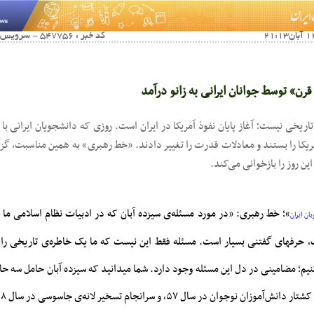
کد خبر : 547756 - سرویس خبری : فرهنگی اجتماعی
رن» توسط جوانان ایرانی به زانو درآمد
ز تاریخی نیست؛ آغاز پایان نفوذ آمریکا در ایران است. روزی که دانشجویان ایرانی ب
ریکا را بستند و معادلات قدرت را تغییر دادند. «خط رهبری» به همین مناسبت، گزید
ین روز را بازخوانی می‌کند.
»؛
خط رهبری: «در مورد مسئله‌ی سیزده آبان که در ادبیات نظام اسلامی ما به
ان ایران
ت، حرفهای گفتنی بسیار است. مسئله فقط این نیست که ما یک خاطره‌ی تاریخی را 
 کنیم؛ مضامینی در دل این مسئله وجود دارد. شما میدانید که سیزده آبان حامل سه ح