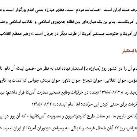
رف ملت ایران است، احساسات مردم است، مظهر مبارزه یعنی امام بزرگوار است و م
مریکاست. بنابراین یک مبارزه‌ای بین نظام جمهوری اسلامی و انقلاب اسلامی و ملت ا
آمریکا و حکومت مستکبر آمریکا از طرف دیگر در جریان است.» رهبر معظم انقلاب ۱۳۹۱/۰۸/۱۰
ا استکبار
م آن را در کشور روز [مبارزه با] استکبار نهاده‌اند، به نظر من -ضمن اینکه آن نام،
ؤمن، جوان انقلابی، جوان شجاع، جوان دلاور، جوان مبتکر، جوانی که دست به کاری
از ابتکار، و از حرکت بازمیدارد.» ۱۳۹۵/۰۸/۱۲ «بنده در جزئیّات وقایع تسخیر سفارت آمریکا قرار
ت برای خنثی کردن این حرکت؛ امّا امام ایستاد.» ۱۳۹۵/۰۸/۱۲
گانه‌ی تاریخ ما، در مقابل طرح کاپیتولاسیون و مصونیت آمریکائیها - که آن روز در ایر
ایستاد و به خاطر این اعتراض، روز ۱۳ آبان با حال غربت و تنهائی، به وسیله‌ی مزدوران آمریکا از ایران