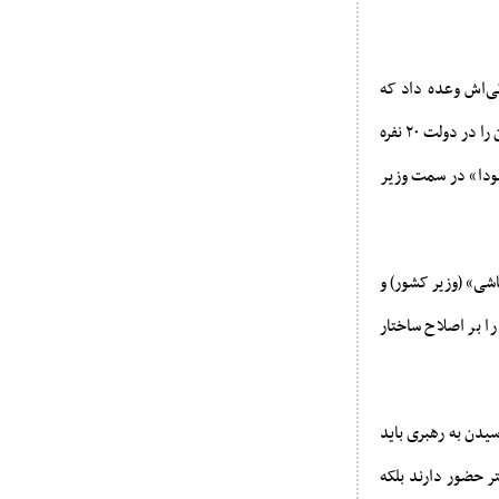
تی‌اش وعده داد که
سهم زنان در کابینه را به «سطح کشورهای نوردیک» یعنی حدود ۵۰ درصد برساند اما پس از پیروزی تنها ۲ زن را در دولت ۲۰ نفره
نودا» در سمت وزیر
اشی» (وزیر کشور) و
 بر اصلاح ساختار
یدن به رهبری باید
تر حضور دارند بلکه