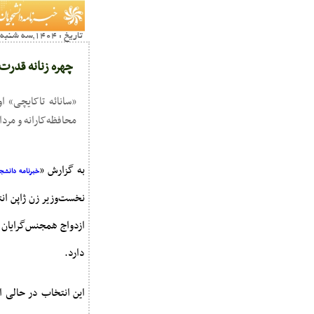
تاریخ : 1404,سه شنبه 13 آبان04:56
چهره زنانه قدرت؛
«سانائه تاکایچی» ا
محافظه‌کارانه و مرد
به گزارش «
خبرنامه دانشجو
نخست‌وزیر زن ژاپن ان
ازدواج همجنس‌گرایان 
دارد.