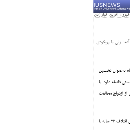
مد؛ زنی با رویکردی
یانی مهرماه به‌عنوان نخستین
تی فاصله دارد، با
 از ازدواج مخالفت
این انتخاب در حالی انجام شد که حزب لیبرال‌دموکرات (LDP) پس از شکست انتخاباتی ژوئیه و فروپاشی ائتلاف ۲۶ ساله با