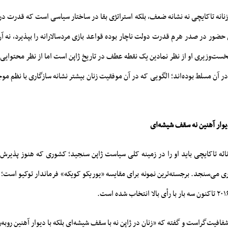
نانه تاکایچی نه نشانه ضعف، بلکه استراتژی بقا در ساختار سیاسی است که قدرت در 
 حضور در صدر هرم قدرت دولت ناچار بوده قواعد بازی مردسالارانه را بپذیرد، نه آ
خست‌وزیری او از نظر نمادین یک نقطه عطف در تاریخ ژاپن است اما از نظر محتوایی
ر آن مسلط بوده‌اند؛ الگویی که در آن موفقیت زنان بیشتر نشانه سازگاری با نظم مو
یوار آهنین نه سقف شیشه‌ای
ئه تاکایچی باید او را در زمینه کلی سیاست ژاپن سنجید؛ کشوری که هنوز پذیرش ز
ی می‌سنجد. برجسته‌ترین نمونه برای مقایسه «یوریکو کویکه» فرماندار توکیو است؛ ز
افیت‌گراست و گفته که «زنان در ژاپن نه با سقف شیشه‌ای بلکه با دیوار آهنین روبه