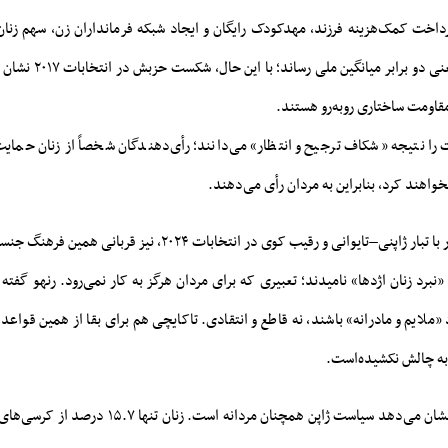
داخت کمک‌هزینه فرزند، مهدکودک رایگان و ایجاد شبکه فرمانداران زن، سهم زن
توکیو را به ۲۰ درصد یعنی دو 
قاومت ساختاری روبه‌رو هستند.
را نتیجه «شکاف ترجیح و انتظار» می‌دانند؛ رأی‌دهندگان شخصاً از زنان حمایت
واهند کرد، بنابراین به مردان رأی می‌دهند.
«رنهو ساتو» سیاستمدار با تبار ژاپنی–تایوانی و رقیب کوی در انتخابات ۲۰۲۴
«نبرد زنان اژدها» نامیدند؛ تعبیری که برای مردان هرگز به کار نمی‌رود. رنهو گفته
 «ملایم و مادرانه» باشند، نه قاطع و انتقادی. تاکایچی هم برای بقا از همین قواعد
به چالش نکشیده‌است.
در سطح کلان، آمارها نشان می‌دهد سیاست ژاپن همچنان مردانه