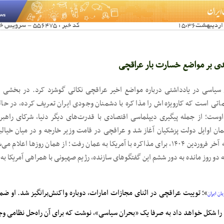
کد خبر : 556475 - سرویس خبری : باشگاه نویسندگان
قدی بر مواضع خسارت بار عراقچی
سیاسی در یادداشتی درباره مواضع اخیر عراقچی نکاتی گوشزد کرد. در بخشی از
تی است که کارویژه‌اش را مذاکره با دشمنان وجودی ایران تعریف کرده، در حالی
وست؛ از جمله پیگیری دیپلماسی اقتصادی با قدرت‌های دیگر دنیا، شرکای راهبر
ان اوایل دولت پزشکیان آغاز شد و عراقچی در قامت وزیر خارجه و در میان خیالبا
دلاری دولتی‌ها، هفته آخر فروردین ۱۴۰۴، برای مذاکره با آمریکا به عمان رفت؛ از همان روزها
 دو روز مانده به دور ششم این گفتگوهای سازنده، رژیم صهیونی با همراهی آمریکا به 
»؛ توییت عراقچی در اثنای مجازات امارات، دوباره واکنش‌برانگیز شد. او ضم
ان ایران
ا را شکل خواهد داد به صرفا یک «بحران سیاسی»، نوشت که برای آن راه‌حل نظامی وجو