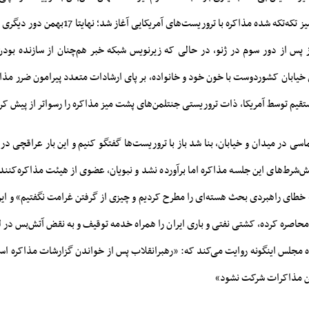
تلاش‌ها برای بند زدن میز تکه‌تکه شده مذاکره با تروریست‌ها
ز پس از دور سوم در ژنو، در حالی که زیرنویس شبکه خبر هم‌چنان از سازنده بود
یابان کشوردوست با خون خود و خانواده، بر پای ارشادات متعدد پیرامون ضرر مذاکره
تقیم توسط آمریکا، ذات تروریستی جنتلمن‌های پشت میز مذاکره را رسواتر از پیش کر
مواج حماسی در میدان و خیابان، بنا شد باز با تروریست‌ها گفتگو کنیم و این بار عراقچی
یش‌شرط‌های این جلسه مذاکره اما برآورده نشد و نبویان، عضوی از هیئت مذاکره‌کنند
طای راهبردی بحث هسته‌ای را مطرح کردیم و چیزی از گرفتن غرامت نگفتیم» و ای
ا محاصره کرده، کشتی نفتی و باری ایران را همراه خدمه توقیف و به نقض آتش‌بس در ل
ه مجلس اینگونه روایت می‌کند که: «رهبرانقلاب پس از خواندن گزارشات مذاکره اسلا
ین مذاکرات شرکت نشود»