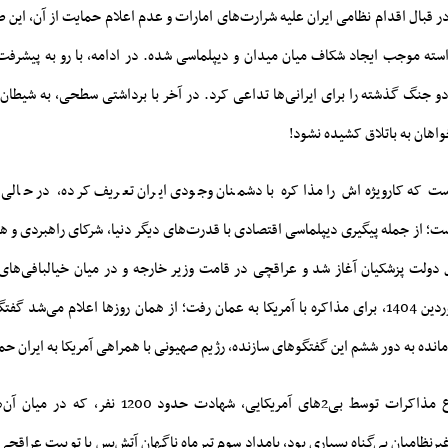
بال اقدام نظامی ایران علیه شرارت‌های امارات و عدم اعلام حمایت از آن، این ط
واسته موجب ایجاد شکاف میان میدان و دیپلماسی شده. در ادامه، با رو به پیشرف
 جنگ گذشته را برای ایرانی‌‌ها تداعی کرد. در آخر با برداشتی سطحی، به شیطان 
اهان به باتلاق کشیده نشود!
ت که کارویژه‌اش را مذاکره با دشمنان وجودی ایران تعریف کرده، در حالی ک
؛ از جمله پیگیری دیپلماسی اقتصادی با قدرت‌های دیگر دنیا، شرکای راهبردی و ه
ل دولت پزشکیان آغاز شد و عراقچی در قامت وزیر خارجه و در میان خیالبافی‌های 
دولتی‌ها، هفته آخر فروردین 1404، برای مذاکره با آمریکا به عمان رفت؛ از همان روزها اعلام می
مانده به دور ششم این گفتگوهای سازنده، رژیم صهیونی با همراهی آمریکا به ایران حم
پس از بمباران موضوع مذاکرات توسط بی‌2‌های آمریکایی، شهاد
رنظامیان بی‌گناه بسیاری بود، بامداد سوم تیرماه ناگهان آتش‌بس با توییت عراقچی ت