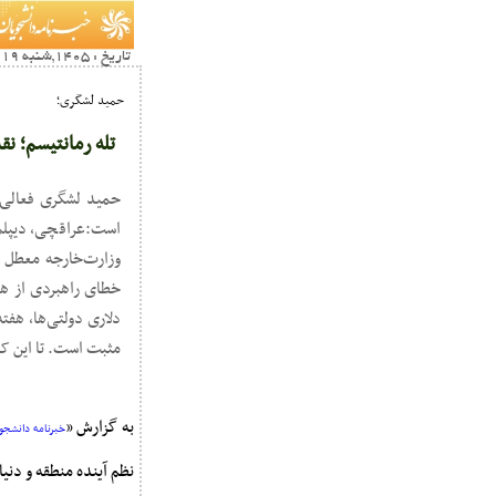
تاریخ : 1405,شنبه 19 ارديبهشت15:36
حمید لشگری؛
تله رمانتیسم؛ ن
حمید لشگری فعالی 
است:عراقچی، دیپلما
وزارت‌خارجه معطل ا
خطای راهبردی از هم
مثبت است. تا این که
به گزارش «
خبرنامه دانشجوی
نظم آینده منطقه و دنی