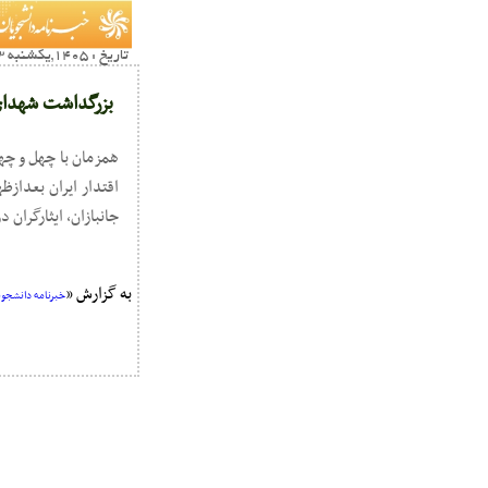
تاریخ : 1405,یکشنبه 03 خرداد22:41
بزرگداشت شهدای
همزمان با چهل و چه
جانبازان، ایثارگران 
به گزارش «
خبرنامه دانشجویا