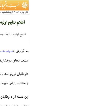
تاریخ : 1405,یکشنبه 10 خرداد22:16
اعلام نتایج اول
نتایج اولیه دعوت به مصاحبه د
به گزارش «
خبرنامه دانشج
استعدادهای درخشان) سال 1405 دانشگاه آزاد اسلامی
از متقاضیان این دوره 
این دسته از داوطلبان 