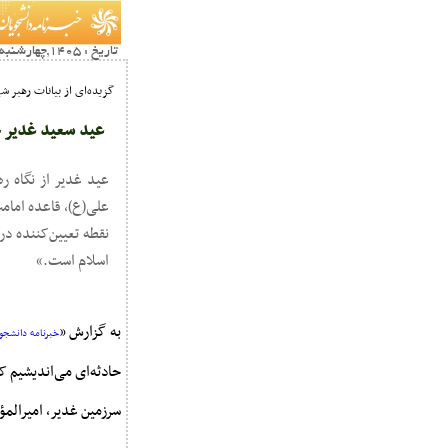
تاریخ : 1405,چهارشنبه 13 خرداد20:37
گزیده‌ای از بیانات رهبر ش
عید سعید غدیر خ
عید غدیر از نگاه ره
علی(ع)، قاعده امامت
نقطه تعیین‌کننده در
اسلام است.»
به گزارش «
خبرنامه دانشجوی
حادثه‌ای می‌اندیشیم ک
سرزمین غدیر، امیرالمؤمن