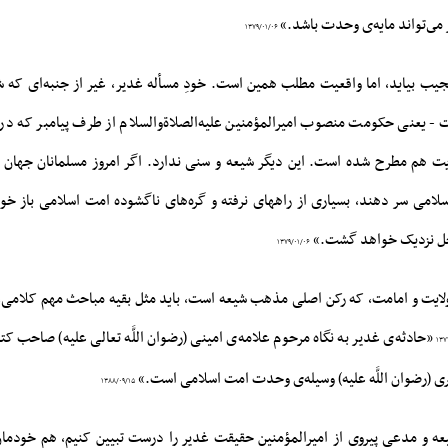
مى‌تواند مایه‌ى وحدت باشد.»
۱۳۷۹/۰۱/۰۶
ب بیاید، اما واقعیت مطلب همین است. خودِ مسأله غدیر، غیر از جنبه‌ای که شی
 - یعنی حکومت منصوب امیرالمؤمنین علیه‌الصلاةوالسلام از طرف پیامبر که در
یت هم مطرح شده است. این دیگر شیعه و سنی ندارد. اگر امروز مسلمانان جهان 
سلامی سر دهند، بسیاری از راههای نرفته و گره‌های ناگشوده امت اسلامی باز 
حل نزدیک خواهد گشت.»
۱۳۷۹/۰۱/۰۶
ولایت و امامت، که رکن اصلی مذهب شیعه است، باید مثل بقیه مباحث مهم کلامی، 
«حادثه‌ی غدیر به نگاه مرحوم علامه‌ی امینی (رضوان اللَّه تعالی علیه) صاحب کت
۱۳۷
ی (رضوان اللَّه علیه) وسیله‌ی وحدت امت اسلامی است.»
۱۳۸۸/۰۹/۱۵
یعه و مدعی پیروی از امیرالمؤمنین حقیقت غدیر را درست تبیین کنیم، هم خودما