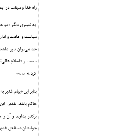
راه خدا و سبقت در ایم
به تعبیری دیگر «دو حق
سیاست و امامت و اداره
جد می‌توان باور داشت
و «اسلام عالی‌ت
۱۳۸۸/۰۹/۱۵
کرد.»
۱۳۹۱/۰۸/۱۰
بنابر این «پیام غدیر ب
حاکم باشد. غدیر، این
برکنار بدارند و آن ر
جوابشان مسئله‌ى غدی