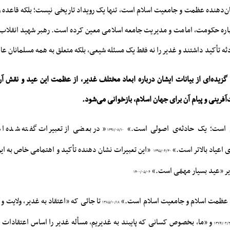
ان‌دهنده عظمت و جامعیت اسلام است، تنها یک رویداد تاریخی نیست؛ بلکه قاعده 
اره حکومت، امامت و مدیریت جامعه اسلامی معین کرده است. رهبر شهید انقلاب 
ثه تأکید داشتند و غدیر را نه فقط یک مسئله شیعی، بلکه متعلق به همه مسلمانان عا
، گزیده‌ای از بیانات ایشان درباره ابعاد مختلف غدیر، از عظمت این عید و نقش 
فرینی و پیام آن برای جهان اسلام، بازخوانی می‌شود.
ی است؛ یک حادثه‌ی اصولی است.»
«در بعضی از تعبیرات گفته شده ا
۱۳۹۱/۰۸/۱۰
‌ی اعیاد بالاتر است.»
«این تعبیرات نشان دهنده تأکید و اهتمامی خاص به ا
۱۳۹۵/۰۶/۳۰
یر «عید بسیار مهمّی است.»
۱۴۰۰/۰۵/۰۶
ی عظمت اسلام و جامعیت اسلام است.»
تا جائی که «اعتقاد به غدیر، ولایت و
۱۳۸۵/۱۰/۱۸
و «ما، بخصوص کسانی که پایبند به غدیریم، مسأله غدیر را اساس اعتقادات خو
۱۳۷۴/۰۲/