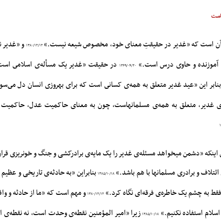
هاست
 آن است که «غدیر در حقیقتِ معناى خود، مخصوص شیعه نیست.»
و «غدیر نه
۱۳۸۰/۱۲/۱۲
، آموزنده و حاوى درس است.»
در حقیقت «غدیر یک مسأله‌ى اسلامى است؛
۱۳۶۹/۰۴/۲۰
نابر این «عید غدیر متعلق به همه‌ى کسانى است که براى بهروزى انسان دل مى‌سو
‌ی غدیر، متعلق به همه‌ی مسلمانهاست، چون به معنای حاکمیت عدل، حاکمیت
ن اینکه «دشمن میخواهد مسئله‌ی غدیر را یک مایه‌ی برادرکشی و جنگ و خونریزی قرا
ائتلاف و برادری مسلمانها با هم باشد.»
بنابراین «به حادثه‌ی تاریخی و عظیم غ
۱۳۸۵/۱۰/۱۸
 فقط به چشم یک خاطره‌ی فرقه‌ای نگاه کرد.»‌‌
و مهم است که «ما از حادثه و واق
۱۳۸۰/۱۲/۱۲
سلام استفاده نکنیم.»
زیرا «امیر المؤمنین نقطه‌ى وحدت است، نه نقطه‌ى ا
۱۳۸۵/۱۰/۱۸