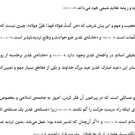
یه و ریشه عقایدِ شیعی خود می‌داند.»
۱۳۷۳/۰۳/۰۸
 عجیب و مهم و این بیان شریف که «مَن کُنتُ مَولاه فَهذا عَلىٌّ مَولاه»، چیزى نیست که
سلّمات است.»
و «حادثه‌ی غدیر جزو حوادث و وقایع تردید‌ناپذیر است.»
۱۴۰۰/۰۵/۰۶
۱۳۹۵/۰۶/۳۰
حقیقى اسلام در واقعه‌ى غدیر وجود دارد.»
و «حادثه‌ى غدیر برخاسته از 
۱۳۸۱/۱۲/۰۱
ابر این «عید مبارک غدیر عید بزرگ خداوند و یکى از مقاطع بسیار مهم و تعیین‌کن
زو مسائلی است که در پیرامون آن فکر کردن، امروز به جامعه‌ی اسلامی و بخصوص 
 اینکه راه درستِ حرکت را گم نکنند.»
زیرا «مسئله‌ی غدیر یک مسئله‌ی 
۱۳۸۷/۰۹/۲۷
اسلام است.»
و «اگر آن‌چنان که تدبیر شده بود؛ عمل می‌شد، بدون تردید م
۱۳۸۵/۱۰/۱۸
یگاه بسیار جلوتری از تاریخ طولانی بشریت قرار داشتیم.»
۱۳۸۴/۱۰/۲۹