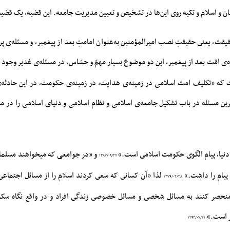
ان و اسلام و تکیه روى این‌ها در تشخیص و تعیین مدیریت جامعه. این قضیه، یک قضی
یقت، یعنى حقیقتِ نصب امیرالمؤمنین به‌عنوان امامتِ بعد از پیغمبر، و مسئله‌ى 
‌ى امّت بعد از پیغمبر، این دو موضوع بسیار مهمّ و حسّاس، در مسئله‌ى غدیر وجود 
 که «تکلیف امت اسلامی در زمینه‌ی هدایت، در زمینه‌ی حکومت، در این حادثه‌
رین مسئله در باب تشکیل جامعه‌ی اسلامی و نظام اسلامی و دنیای اسلامی را در م
ه دنیا، پیام الگوى حکومت اسلامى است.»
و «در جوامعی که میخواهند مسلمان 
۱۳۸۷/۰۹/۲۷
 پیام را داشت.»
لذا «آن کسانى که سعى کردند اسلام را از مسائل اجتماعى
۱۳۷۴/۰۲/۲۸
ا منحصر کنند به مسائل شخصى و مسائل خصوصى زندگى افراد و در واقع نگاه سکول
ر است.»
۱۳۹۳/۰۷/۲۱