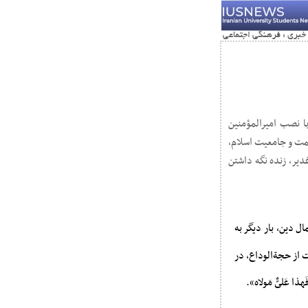
با نصب امیرالمؤمنین
ظمت و جامعیت اسلام،
دیر، زنده نگه داشتن
ل دین، بار دیگر به
 از حجةالوداع، در
 عَلىٌّ مَولاه».