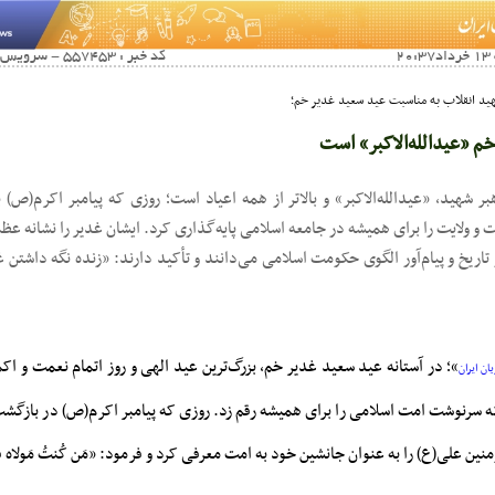
کد خبر : 557453 - سرویس خبری : فرهنگی اجتماعی
هید انقلاب به مناسبت عید سعید غدیر خم؛
م «عیدالله‌الاکبر» است
بر شهید، «عیدالله‌الاکبر» و بالاتر از همه اعیاد است؛ روزی که پیامبر اکرم(ص) 
 و ولایت را برای همیشه در جامعه اسلامی پایه‌گذاری کرد. ایشان غدیر را نشانه ع
 تاریخ و پیام‌آور الگوی حکومت اسلامی می‌دانند و تأکید دارند: «زنده نگه داشتن غ
»؛ در آستانه عید سعید غدیر خم، بزرگ‌ترین عید الهی و روز اتمام نعمت و اکما
ان ایران
ه سرنوشت امت اسلامی را برای همیشه رقم زد. روزی که پیامبر اکرم(ص) در بازگشت
ین علی(ع) را به عنوان جانشین خود به امت معرفی کرد و فرمود: «مَن کُنتُ مَولاه فَهذا