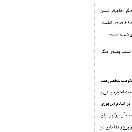
یگر «ماجرای تعیین
؟ قاعده‌ی امامت؛
ی شد.»
۱۳۹۵/۰۶/۳۰
است. جنبه‌ى دیگر
، حکومت شخصی معنا
ومت امتیازخواهی و
در اسلام این‌جوری
صب آن بزرگوار براى
و ورع و فداکارى در