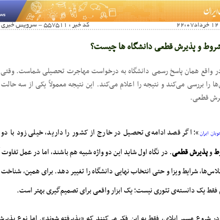
کد خبر : 557511 - سرویس خبری : آخرین اخبار صفحه اول
روط و پذیرش قطعی دانشگاه ها چیست؟
ر واقع همان پاسخ رسمی دانشگاه به درخواست مهاجرت تحصیلی شماست. وقتی م
‌ها را بررسی می‌کند و نتیجه را اعلام می‌کند. این نتیجه معمولاً یکی از سه حا
یرش قطعی.
»؛ اگر قصد ادامه‌ی تحصیل در خارج از کشور را دارید، خیلی زود با دو ا
یان ایران
ط
و
پذیرش قطعی
. در نگاه اول شاید این دو واژه شبیه هم باشند، اما در عمل تفاوت 
س‌ها، شرایط ویزا و حتی انتخاب نهایی دانشگاه را تغییر دهد. برای همین، شناخت
فقط یک دانسته‌ی تئوری نیست؛ یک ابزار واقعی برای تصمیم‌گیری بهتر است.
در شروع مسیر اپلای، فقط به این فکر می‌کنند که «پذیرفته شوند». اما نوع پذی