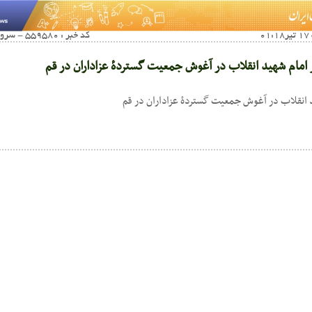
کد خبر : 559580 - سرویس خبری : صوت و فیلم
ر امام شهید انقلاب در آغوش جمعیت گستردۀ عزاداران در قم
د انقلاب در آغوش جمعیت گستردۀ عزاداران در قم