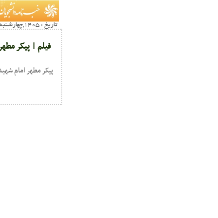
تاریخ : 1405,چهارشنبه 17 تير01:18
فیلم | پیکر مطه
پیکر مطهر امام شهی