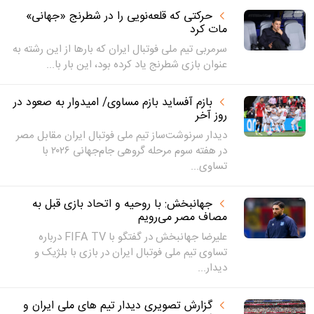
حرکتی که قلعه‌نویی را در شطرنج «جهانی»
مات کرد
سرمربی تیم ملی فوتبال ایران که بارها از این رشته به
عنوان بازی شطرنج یاد کرده بود، این بار با...
بازم آفساید بازم مساوی/ امیدوار به صعود در
روز آخر
دیدار سرنوشت‌ساز تیم ملی فوتبال ایران مقابل مصر
در هفته سوم مرحله گروهی جام‌جهانی ۲۰۲۶ با
تساوی...
جهانبخش: با روحیه و اتحاد بازی قبل به
مصاف مصر می‌رویم
علیرضا جهانبخش در گفتگو با FIFA TV درباره
تساوی تیم ملی فوتبال ایران در بازی با بلژیک و
دیدار...
گزارش تصویری دیدار تیم های ملی ایران و