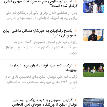
آیا مهدی طارمی هم به سرنوشت مهدی ترابی
گرفتار شده است؟
پس از منقضی شدن ویزای یکی از بازیکنان تیم ملی
برای ورود به آمریکا، ابهاماتی در مورد مهدی طارمی...
پاسخ رضاییان به خبرنگار: مسائل داخلی ایران
به تو ربطی ندارد
بازیکن تیم ملی فوتبال کشورمان گفت: من به
خبرنگاران احترام می‌گذارم اما مسائل خارج از فوتبال،
بین...
ترکیب تیم ملی فوتبال ایران برای دیدار با
نیوزیلند
ترکیب تیم ملی فوتبال ایران برای نخستین بازی جام
جهانی ۲۰۲۶ مقابل نیوزیلند مشخص شد. با انتخاب
امیر...
گزارش تصویری بازدید بازیکنان تیم ملی
فوتبال ایران از ورزشگاه سوفای لس آنجلس