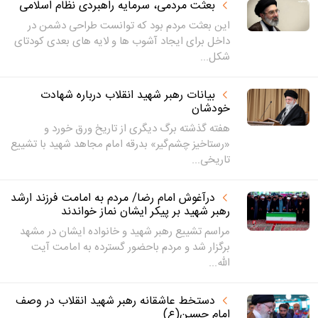
بعثت مردمی، سرمایه راهبردی نظام اسلامی
این بعثت مردم بود که توانست طراحی دشمن در
داخل برای ایجاد آشوب ها و لایه های بعدی کودتای
شکل...
بیانات رهبر شهید انقلاب درباره شهادت
خودشان‌
هفته گذشته برگ دیگری از تاریخ ورق خورد و
«رستاخیز چشم‌گیر» بدرقه امام مجاهد شهید با تشییع
تاریخی...
درآغوش امام رضا/ مردم به امامت فرزند ارشد
رهبر شهید بر پیکر ایشان نماز خواندند
مراسم تشییع رهبر شهید و خانواده ایشان در مشهد
برگزار شد و مردم باحضور گسترده به امامت آیت
الله...
دستخط عاشقانه رهبر شهید انقلاب در وصف
امام حسین(ع)