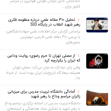
آماده‌باش کامل ناوگان هوایی هوانیروز در سراسر
کشور برای...
تحلیل ۳۱۰ مقاله علمی درباره منظومه فکری
رهبر شهید انقلاب در پایگاه SID
براساس گزارش مرکز اطلاعات علمی جهاددانشگاهی،
با بررسی ۳۱۰ مقاله علمی فارسی، مهم‌ترین
محورهای...
از مصلی تهران تا حرم رضوی؛ روایت وداعی
که ایران را یکپارچه کرد
وقتی پای «وداع» به میان می‌آید، مصلی تهران
همیشه میعادگاه تاریخ‌ساز ایران بوده است. از خرداد
۶۸...
آمادگی دانشگاه تربیت مدرس برای میزبانی
زائران مراسم وداع با رهبر شهید
دانشگاه تربیت مدرس در آستانه برگزاری مراسم وداع
با رهبر شهید با تشکیل ستاد هماهنگی و کمیته‌های...