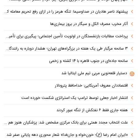
پیشنهاد ناصر هادیان در صداوسیما: تنگه هرمز را در ازای رفع تحریم معامله کنیم
آثار مخرب مصرف الکل و سیگار در بروز بیماری‌ها
پرداخت مطالبات بازنشستگان در اولویت تأمین اجتماعی؛ پیگیری برای تأمین منابع ادامه دارد
۳ سانحه مرگبار طی یک هفته در بزرگراه‌های تهران؛ هشدار دوباره به رانندگان و عابران
سانحه جاده‌ای در جنوب قاهره با ۱۴ کشته و زخمی
دستیار قلعه‌نویی مربی تیم ملی ایتالیا شد
اقتصاددان معروف آمریکایی: خداحافظ پترودلار
انتشار اخبار جعلی توسط ترامپ یک استراتژی شکست خورده است
هفته جاری فقط ۶ نفتکش از تنگه عبور کردند
علت انتخاب مجدد همتی برای بانک مرکزی مشخص شد: پزشکیان هنوز هم متوجه نشده است چرا همتی استیضاح شد!
«ایران امام رضا (ع)؛ خون‌خواه و جان‌فدا» شعار محوری دهه پایانی صفر شد