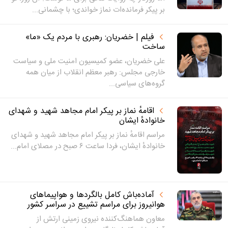
بر پیکر فرمانده‌ات نماز خواندی؛ با چشمانی...
فیلم | خضریان: رهبری با مردم یک «ما»
ساخت
علی خضریان، عضو کمیسیون امنیت ملی و سیاست
خارجی مجلس: رهبر معظم انقلاب از میان همه
گروه‌های سیاسی...
اقامهٔ نماز بر پیکر امام مجاهد شهید و شهدای
خانوادهٔ ایشان
مراسم اقامهٔ نماز بر پیکر امام مجاهد شهید و شهدای
خانوادهٔ ایشان، فردا ساعت ۶ صبح در مصلای امام...
آماده‌باش کامل بالگردها و هواپیماهای
هوانیروز برای مراسم تشییع در سراسر کشور
معاون هماهنگ‌کننده نیروی زمینی ارتش از