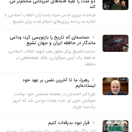
دو ملت را علیه فتنه‌های آمریکایی محکم‌تر می
کند
فرمانده نیروی قدس سپاه پاسداران انقلاب اسلامی با
اشاره به برنامه ریزی‌های انجام شده برای تشییع...
حماسه‌ای که تاریخ را بازنویسی کرد؛ وداعی
ماندگار در حافظه ایران و جهان تشیع
مراسم تشییع پیکر مطهر رهبر شهید انقلاب اسلامی،
نه فقط یک آیین سوگواری، بلکه نقطه‌عطفی در
حافظه...
رهبرا، ما تا آخرین نفس بر عهد خود
ایستاده‌ایم
علی‌اکبر احمدیان در صفحه شخصی خود نوشت:
جوشش خون او، علت بعثت مردمی شد که امروز
یک‌صدا فریاد...
قرار نبود بدرقه‌ات کنیم
اما روزگار چه روایت تلخی برای ما نوشت. آن روز، تو