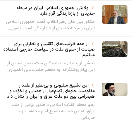
ولایتی: جمهوری اسلامی ایران در مرحله
جدیدی از بازدارندگی قرار دارد
مشاور بین‌الملل رهبر انقلاب گفت: جمهوری اسلامی
ایران در مرحله جدیدی از بازدارندگی است. تصورِ...
از همه ظرفیت‌های تقنینی و نظارتی برای
صیانت از حقوق ملت در سیاست خارجی استفاده
میکنیم
بخشی از بیانیه : ما نمایندگان ملت، ضمن سپاس از
این پیام روشنگرانه، به محضر حضرت‌عالی اطمینان...
این تشییع میلیونی و بی‌نظیر از علمدار
مقاومت، جلوه‌ای تمام‌عیار از همدلی و اخوّت و
هم‌مرامی بین دو ملّت عراق و ایران را نشان داد
رهبر معظم انقلاب اسلامی با صدور پیامی از ملت
عراق به‌‌پاس حماسه تشییع امام مجاهد شهید
قدردانی...