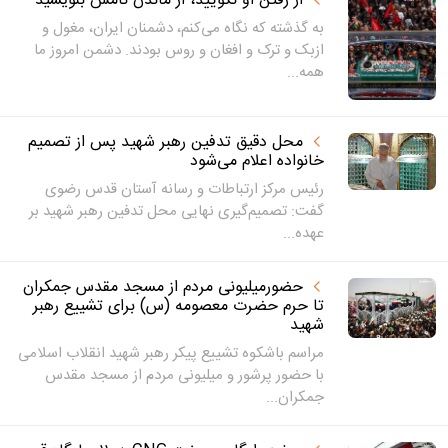
از رفتن او نگویید، از ماندن نامش بنویسید
به گذشته که نگاه می‌کنم، دشمنان ایران، مغول و
ازبک و ترک و افغان و روس بودند. دشمن امروز ما
همه...
محل دقیق تدفین رهبر شهید پس از تصمیم
خانواده اعلام می‌شود
رئیس مرکز ارتباطات و رسانه آستان قدس رضوی
گفت: تصمیم‌گیری نهایی محل تدفین رهبر شهید بر
عهده...
حضورمیلیونی مردم از مسجد مقدس جمکران
تا حرم حضرت معصومه (س) برای تشییع رهبر
شهید
مراسم باشکوه تشییع پیکر رهبر شهید انقلاب اسلامی
با حضور پرشور و میلیونی مردم از مسجد مقدس
جمکران...