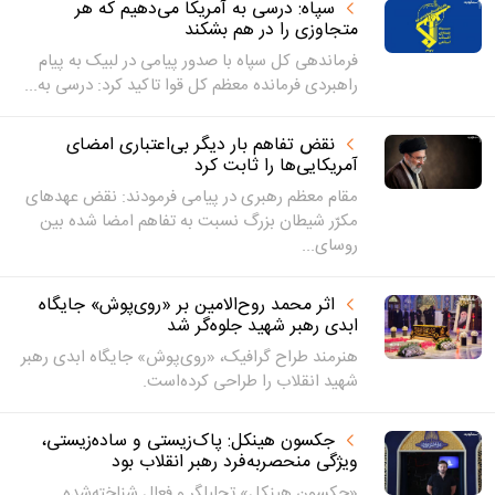
سپاه: درسی به آمریکا می‌دهیم که هر
متجاوزی را در هم بشکند
فرماندهی کل سپاه با صدور پیامی در لبیک به پیام
راهبردی فرمانده معظم کل قوا تاکید کرد: درسی به...
نقض تفاهم بار دیگر بی‌اعتباری امضای
آمریکایی‌ها را ثابت کرد
مقام معظم رهبری در پیامی فرمودند: نقض عهدهای
مکرّر شیطان بزرگ نسبت به تفاهم‌ امضا شده بین
روسای...
اثر محمد روح‌الامین بر «روی‌پوش» جایگاه
ابدی رهبر شهید جلوه‌گر شد
هنرمند طراح گرافیک، «روی‌پوش» جایگاه ابدی رهبر
شهید انقلاب را طراحی کرده‌است.
جکسون هینکل: پاک‌زیستی و ساده‌زیستی،
ویژگی منحصربه‌فرد رهبر انقلاب بود
«جکسون هینکل» تحلیلگر و فعال شناخته‌شده