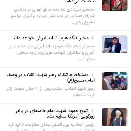
شکست می‌دهد
محسن پیرهادی نماینده سابق تهران در مجلس
شورای اسلامی در یادداشتی درباره برگزاری مراسم
تشییع رهبر...
مخبر: تنگه هرمز تا ابد ایرانی خواهد ماند
مخبر نوشت: تنگه هرمز تا ابد ایرانی خواهد ماند و
آمران و مباشران شهادت عزیزان‌مان به سختی
مجازات...
دستخط عاشقانه رهبر شهید انقلاب در وصف
امام حسین(ع)
رهبر شهید انقلاب امشب پس از ۶۹ سال مجددا زائر
کربلا شده‌اند.
شیخ حمود: شهید امام خامنه‌‍ای در برابر
زورگویی آمریکا تسلیم نشد
رئیس اتحادیه بین المللی علمای مقاومت تاکید کرد