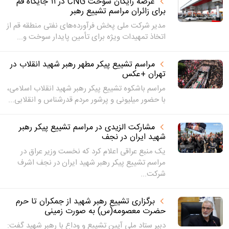
عرضه رایگان سوخت CNG در ۱۱ جایگاه قم
برای زائران مراسم تشییع رهبر
مدیر شرکت ملی پخش فرآورده‌های نفتی منطقه قم از
اتخاذ تمهیدات ویژه برای تأمین پایدار سوخت و...
مراسم تشییع پیکر مطهر رهبر شهید انقلاب در
تهران +عکس
مراسم باشکوه تشییع پیکر رهبر شهید انقلاب اسلامی،
با حضور میلیونی و پرشور مردم قدرشناس و انقلابی...
مشارکت الزیدی در مراسم تشییع پیکر رهبر
شهید ایران در نجف
یک منبع عراقی اعلام کرد که نخست وزیر عراق در
مراسم تشییع پیکر رهبر شهید ایران در نجف اشرف
شرکت...
برگزاری تشییع رهبر شهید از جمکران تا حرم
حضرت معصومه(س) به صورت زمینی
دبیر ستاد ملی آیین تشییع و وداع با رهبر شهید گفت: