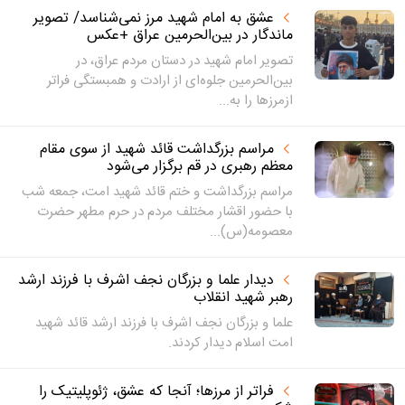
عشق به امام شهید مرز نمی‌شناسد/ تصویر
ماندگار در بین‌الحرمین عراق +عکس
تصویر امام شهید در دستان مردم عراق، در
بین‌الحرمین جلوه‌ای از ارادت و همبستگی فراتر
ازمرزها را به...
مراسم بزرگداشت قائد شهید از سوی مقام
معظم رهبری در قم برگزار می‌شود
مراسم بزرگداشت و ختم قائد شهید امت، جمعه شب
با حضور اقشار مختلف مردم در حرم مطهر حضرت
معصومه(س)...
دیدار علما و بزرگان نجف اشرف با فرزند ارشد
رهبر شهید انقلاب
علما و بزرگان نجف اشرف با فرزند ارشد قائد شهید
امت اسلام دیدار کردند.
فراتر از مرزها؛ آنجا که عشق، ژئوپلیتیک را