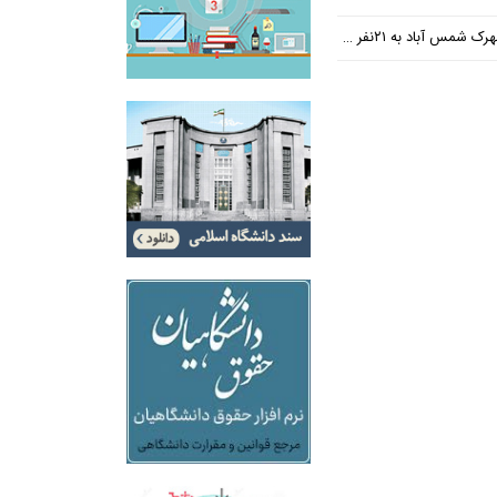
س آباد به ۲۱نفر رسید