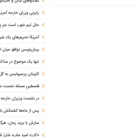
گفتگوهای لبنان و اسرائیل 
رایزنی وزرای خارجه آمریک
حال تیم خوب است جز پن
آمریکا تحریم‌های یک شرکت ه
پیش‌نویس توافق میان ای
تنها یک موضوع در مذاکرات ا
کاپیتان پرسپولیس به گل
فلسطین مسئله نخست جها
در نشست وزیران خارجه کشورهای 
پس از ماه‌ها کشمکش با دولت ترامپ،
سازش با یزید زمان، هرگز امنی
«کارت امید مادر» شارژ ش