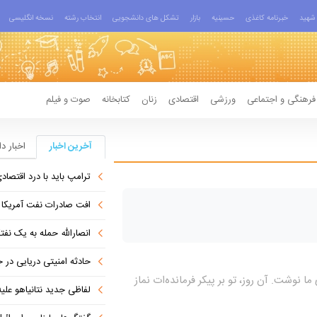
شهید
خبرنامه کاغذی
حسینیه
بازار
تشکل های دانشجویی
انتخاب رشته
نسخه انگلیسی
فرهنگی و اجتماعی
ورزشی
اقتصادی
زنان
کتابخانه
صوت و فیلم
آخرین اخبار
اخبار د
ترامپ باید با درد اقتصاد
افت صادرات نفت آمریکا به پای
انصارالله حمله به یک نف
حادثه امنیتی دریایی در
ما نوشت. آن روز، تو بر پیکر فرمانده‌ات نماز
لفاظی جدید نتانیاهو علیه