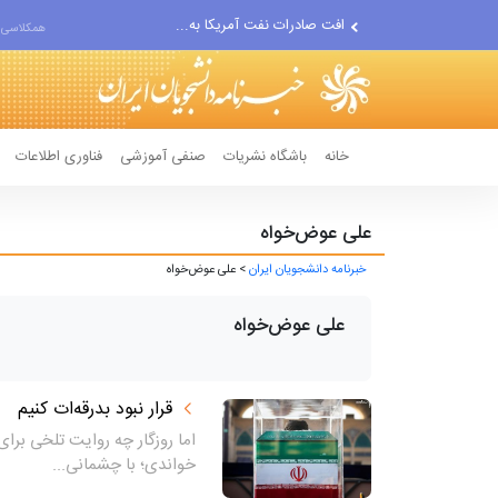
افت صادرات نفت آمریکا به...
همکلاسی 
انصارالله حمله به یک نفتکش...
حادثه امنیتی دریایی در جنوب...
خانه
باشگاه نشریات
صنفی آموزشی
فناوری اطلاعات
علی عوض‌خواه
خبرنامه دانشجویان ایران
> علی عوض‌خواه
علی عوض‌خواه
قرار نبود بدرقه‌ات کنیم
اما روزگار چه روایت تلخی برای 
خواندی؛ با چشمانی...