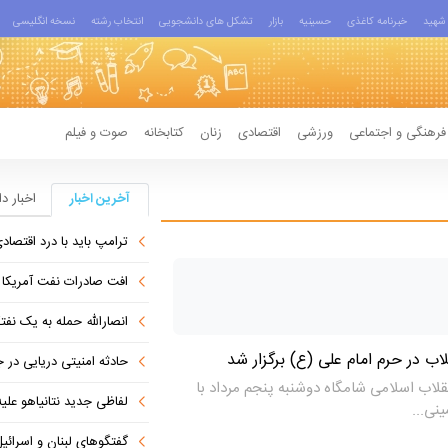
شهید
خبرنامه کاغذی
حسینیه
بازار
تشکل های دانشجویی
انتخاب رشته
نسخه انگلیسی
فرهنگی و اجتماعی
ورزشی
اقتصادی
زنان
کتابخانه
صوت و فیلم
آخرین اخبار
اخبار د
ترامپ باید با درد اقتصاد
افت صادرات نفت آمریکا به پای
انصارالله حمله به یک نف
اب در حرم امام علی (ع) برگزار شد
حادثه امنیتی دریایی در
لاب اسلامی شامگاه دوشنبه پنجم مرداد با
لفاظی جدید نتانیاهو علیه
نی...
گفتگوهای لبنان و اسرائیل 