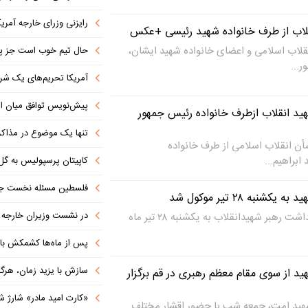
رایزنی وزرای خارجه آمریک
قلاب از طرف خانواده شهید رئیسی +عکس
قلاب اسلامی و اعضای خانواده شهید ایشان،
حال تیم خوب است جز پن
آمریکا تحریم‌های یک شرکت ه
پیش‌نویس توافق میان ای
ید انقلاب ازطرف خانواده رئیس جمهور
تنها یک موضوع در مذاکرات ا
أن انقلاب اسلامی از طرف خانواده
ابراهیم...
کاپیتان پرسپولیس به گل
فلسطین مسئله نخست جها
به ۲۸ تیر موکول شد
در نشست وزیران خارجه کشورهای 
دولت اعلام کرد که مراسم بزرگداشت رهبر شهیدانقلاب به یکشنبه ۲۸ تیر ماه
پس از ماه‌ها کشمکش با دولت ترامپ،
سازش با یزید زمان، هرگز امنی
د از سوی مقام معظم رهبری در قم برگزار
«کارت امید مادر» شارژ ش
شهید امت، جمعه شب با حضور اقشار مختلف