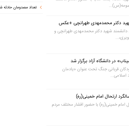
ومه(س)...
تعداد مصدومان حادثه شهرک شم
شهید دکتر محمدمهدی طهرانچی +عکس
د دانشمند شهید دکتر محمدمهدی طهرانچی و
یری،...
اب» در دانشگاه آزاد برگزار شد
ودکان قربانی جنگ تحت عنوان «یادمان
 اسلامی...
لگرد ارتحال امام خمینی(ره)
ل امام خمینی(ره) با حضور اقشار مختلف مردم