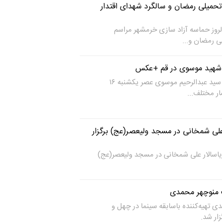
میلی رمضان و سالگرد شهدای اقتدار
روز حماسه آزاد سازی خرمشهر مراسم
 رمضان و...
 شهید موسوی در قم +عکس
مراسم بزرگداشت سپهبد شهید سید عبدالرحیم موسوی عصر یکشنبه ۱۶
لی شمخانی در مسجد ولیعصر(عج) برگزار
یاسالار علی شمخانی در مسجد ولیعصر(عج)
ت منوچهر محمدی
 تهیه‌کننده باسابقه سینما در چهل و
ار شد.