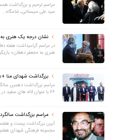
مراسم ترحیم و بزرگداشت همسر 
سید علی سیستانی، شامگاه...
نشان درجه‌ یک هنری به
در مراسم گرامیداشت هفته دف
هنری به «جعفر دهقان» بازیگر.
بزرگداشت شهدای منا +
مراسم بزرگداشت دهمین سالگر
۶۶ با عنوان لاله های سفید در...
مراسم بزرگداشت سالگرد 
آیین بزرگداشت بیست و هفتمی
مجموعه فرهنگی شهدای هفتم تی