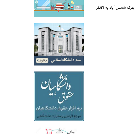
س آباد به ۲۱نفر رسید