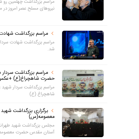
مراسم بزرگداشت چهلمین رو ش
نیروهای مسلح عصر امروز در م
مراسم بزرگداشت شهادت س
مراسم بزرگداشت شهادت سردار غ
شد.
مراسم بزرگداشت سردار ش
حضرت شاهچراغ(ع) +عکس
مراسم بزرگداشت سردار شهید 
شاهچراغ (ع)
برگزاری بزرگداشت شهی
معصومه(س)
مجلس بزرگداشت شهید طهرانچ
آستان مقدس حضرت معصومه(س