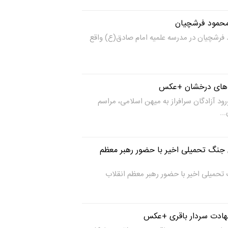
محمود فرشچیان
فرشچیان در مدرسه علمیه امام صادق(ع) واقع
 های درخشان +عکس
ود آزادگان سرافراز به میهن اسلامی، مراسم
..
جنگ تحمیلی اخیر با حضور رهبر معظم
حمیلی اخیر با حضور رهبر معظم انقلاب
هادت سردار باقری +عکس