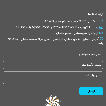
ارتباط با ما
تلفکس: ۸۸۸۲۹۲۷۵ / همراه: ۰۹۳۷۰۷۴۸۵۵۰
پست الکترونیک: info@iusnews.ir یا eiusnews@gmail.com
ارتباط با مدیرمسئول: مسلم خلخال
آدرس: تهران/ انتهای خیابان ایرانشهر - پایین تر از مسجد جلیلی - پلاک ۲۶ -
واحد ۲