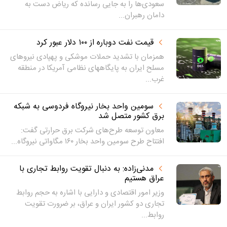
سعودی‌ها را به جایی رسانده که ریاض دست به
دامان رهبران...
قیمت نفت دوباره از ۱۰۰ دلار عبور کرد
همزمان با تشدید حملات موشکی و پهپادی نیروهای
مسلح ایران به پایگاههای نظامی آمریکا در منطقه
غرب...
سومین واحد بخار نیروگاه فردوسی به شبکه
برق کشور متصل شد
معاون توسعه طرح‌های شرکت برق حرارتی گفت:
افتتاح طرح سومین واحد بخار ۱۶۰ مگاواتی نیروگاه...
مدنی‌زاده: به دنبال تقویت روابط تجاری با
عراق هستیم
وزیر امور اقتصادی و دارایی با اشاره به حجم روابط
تجاری دو کشور ایران و عراق، بر ضرورت تقویت
روابط...