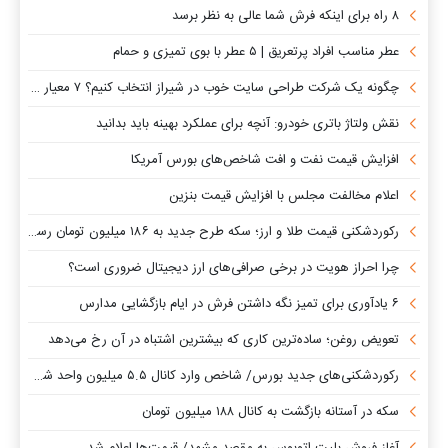
۸ راه برای اینکه فرش شما عالی به نظر برسد
عطر مناسب افراد پرتعریق | ۵ عطر با بوی تمیزی و حمام
چگونه یک شرکت طراحی سایت خوب در شیراز انتخاب کنیم؟ ۷ معیار مهم قبل از سفارش سایت
نقش ولتاژ باتری خودرو: آنچه برای عملکرد بهینه باید بدانید
افزایش قیمت نفت و افت شاخص‌های بورس آمریکا
اعلام مخالفت مجلس با افزایش قیمت بنزین
رکوردشکنی قیمت طلا و ارز؛ سکه طرح جدید به ۱۸۶ میلیون تومان رسید
چرا احراز هویت در برخی صرافی‌های ارز دیجیتال ضروری است؟
۶ یادآوری برای تمیز نگه داشتن فرش در ایام بازگشایی مدارس
تعویض روغن؛ ساده‌ترین کاری که بیشترین اشتباه در آن رخ می‌دهد
رکوردشکنی‌های جدید بورس/ شاخص وارد کانال ۵.۵ میلیون واحد شد، ورود ۹ همت پول حقیقی
سکه در آستانه بازگشت به کانال ۱۸۸ میلیون تومان
آغاز فروش بلیت اتوبوس به مقصد مشهد/ قیمت‌ها اعلام شد