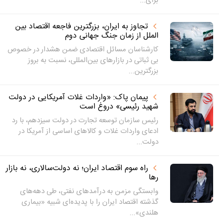
برای...
تجاوز به ایران، بزرگترین فاجعه‌ اقتصاد بین
الملل از زمان جنگ جهانی دوم
کارشناسان مسائل اقتصادی ضمن هشدار در خصوص
‌بی ثباتی در بازارهای بین‌المللی، نسبت به بروز
بزرگترین...
پیمان پاک: «واردات غلات آمریکایی در دولت
شهید رئیسی» دروغ است
رئیس سازمان توسعه تجارت در دولت سیزدهم، با رد
ادعای واردات غلات و کالاهای اساسی از آمریکا در
دولت...
راه سوم اقتصاد ایران؛ نه دولت‌سالاری، نه بازار
رها
وابستگی مزمن به درآمدهای نفتی، طی دهه‌های
گذشته اقتصاد ایران را با پدیده‌ای شبیه «بیماری
هلندی»...