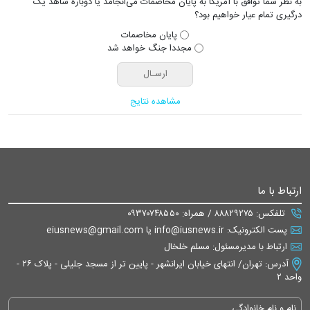
به نظر شما توافق با آمریکا به پایان مخاصمات می‌انجامد یا دوباره شاهد یک
درگیری تمام عیار خواهیم بود؟
پایان مخاصمات
مجددا جنگ خواهد شد
مشاهده نتایج
ارتباط با ما
تلفکس: ۸۸۸۲۹۲۷۵ / همراه: ۰۹۳۷۰۷۴۸۵۵۰
پست الکترونیک: info@iusnews.ir یا eiusnews@gmail.com
ارتباط با مدیرمسئول: مسلم خلخال
آدرس: تهران/ انتهای خیابان ایرانشهر - پایین تر از مسجد جلیلی - پلاک ۲۶ -
واحد ۲