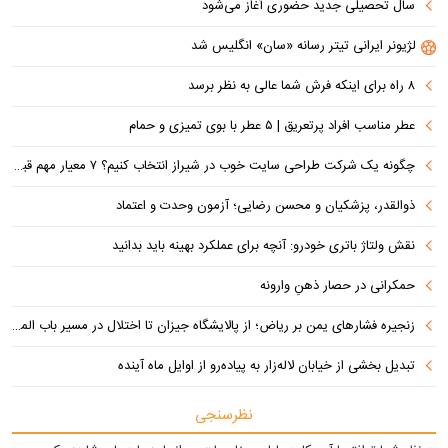
سال تحصیلی جدید حضوری آغاز می‌شود
لژیونر ایرانی تیتر رسانه «سان» انگلیس شد
۸ راه برای اینکه فرش شما عالی به نظر برسد
عطر مناسب افراد پرتعریق | ۵ عطر با بوی تمیزی و حمام
چگونه یک شرکت طراحی سایت خوب در شیراز انتخاب کنیم؟ ۷ معیار مهم قبل از سفارش سایت
ذوالقدر، پزشکیان و محسن رضایی؛ آزمون وحدت و اعتماد
نقش ولتاژ باتری خودرو: آنچه برای عملکرد بهینه باید بدانید
حمکرانی در حصار ذهنِ وارونه
زنجیره فشارهای یمن بر ریاض؛ از پالایشگاه جیزان تا اختلال در مسیر باب المندب
تبدیل بخشی از خیابان لاله‌زار به پیاده‌رو از اوایل ماه آینده
نظرسنجی