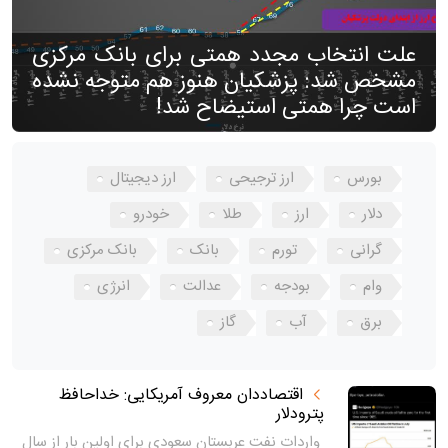
علت انتخاب مجدد همتی برای بانک مرکزی
مشخص شد: پزشکیان هنوز هم متوجه نشده
است چرا همتی استیضاح شد!
بورس
ارز ترجیحی
ارز دیجیتال
دلار
ارز
طلا
خودرو
گرانی
تورم
بانک
بانک مرکزی
وام
بودجه
عدالت
انرژی
برق
آب
گاز
اقتصاددان معروف آمریکایی: خداحافظ
پترودلار
واردات نفت عربستان سعودی برای اولین بار از سال