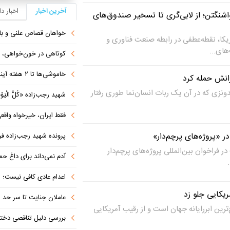
آخرین اخبار
اخبار د
نگتن؛ از لابی‌گری تا تسخیر صندوق‌های
خواهان قصاص علنی و بازگرد
ات میان‌دوره‌ای ۲۰۲۶ آمریکا، نقطه‌عطفی در رابطه صنعت فناوری و
ای...
کوتاهی در خون‌خواهی، امنی
خاموشی‌ها تا ۲ هفته آینده به حداقل می‌رسد
رانش حمله کرد
ونزی که در آن یک ربات انسان‌نما طوری رفتار
شهید رجب‌زاده «کُلُّ الْیَوْمِ
فقط ایران، خیرخواه واق
پرونده شهید رجب‌زاده فرات
در فراخوان بین‌المللی پروژه‌های پرچم‌دار
آدم نمی‌داند برای داغ حمیدرضا گریه کند 
اعدام عادی کافی نیست؛ ریش
مریکایی جلو زد
عاملان جنایت تا سر حد م
ترین ابررایانه جهان است و از رقیب آمریکایی
بررسی دلیل تناقصی دختر