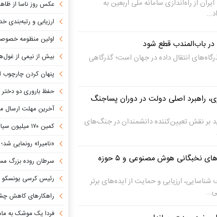
ران از راه‌اندازی سامانه ملی اربعین به
عکس روز ناسا از ظاهر
ارزیابی و رتبه‌بندی خدمات ابری در
اولین منظومه خصوصی جهان ب
در باب‌المندب قطع شود
بیش از نیمی از غول‌های هوش مصنوعی
ذرگاه‌های انتقال داده در جهان است؛ گذرگاهی
پنهان کردن چارچوب امنیت سای
حفظ باروری دو دختر مبتلا به سرطان ب
ری، راهبرد اصلی دولت در دوران پساجنگ
آخرین مهلت ارسال مقاله به ب
ید بر نقش تعیین‌کننده دانشمندان در جنگ‌های
کمین ۱۷۰ میلیون سیاه‌چاله در حیاط خلوت کهکشان راه شیری!
«نامیرا» رونمایی شد؛ جامع‌ترین بان
سرمایه‌گذاری روی هسته‌های نخبگانی هوش مصنوعی و ۵ حوزه
سرطان روده بزرگ مس
رئیس کرسی یونسکو در زمینه ترویج علم ب
 شناسایی، ارزیابی و حمایت از ایده‌های برتر
...
راهکارهای کاهش چشمگیر مصر
فردا یک موشک به ماه