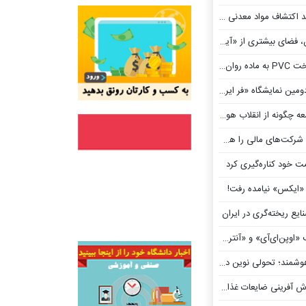
واد معدنی مبتنی بر هوش مصنوعی
 ممکن شد
شگاه «فر ایران ۲» تا ۳۱ مرداد
انقلاب هوش مصنوعی بهره می‌برند؟
ت‌های مالی را هک کردند
ت خود کناره‌گیری کرد
یکس» نیامده رفت!
ایع ریخته‌گری در ایران
وپن‌ای‌آی» و «آنتروپیک»
 تحولی نوین در امنیت مرزها
ینی ضایعات غذایی کلید خورد