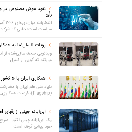
نفوذ هوش مصنوعی در واش
رأی
انتخاب
سیاست است؛ جایی که شرکت‌ه
روبات انسان‌نما به همکا
ویدئویی صحنه‌سازی‌شده از اند
می‌کند که گویی از کنترل...
همکاری ایران با ۵ کشور در «پروژه‌های پرچم‌دار»
بنیاد ملی علم ایران با مشارکت 
(Flagship)، فرصت همکاری...
ابررایانه چینی از رقبای آ
یک ابررایانه چینی اکنون سریع‌
خود پیشی گرفته است.