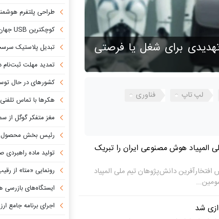
طراحی پلتفرم هوشمند اکتشاف م
کوچکترین USB جهان، فضای بیشتری از «آیفون ۱۷» دارد!
هدیدی برای شغل یا فرصتی
تبدیل پلاستیک سرسخت PVC به ماده روان‌کننده
تمدید مهلت ثبت‌نام دومین نمای
کشورهای در حال توسعه چگونه از 
لپ تاپ
فناوری
هکرها با تماس تلفنی شرک
مغز متفکر گوگل از سم
رئیس بخش محصول «ا
 المپیاد هوش مصنوعی ایران را تبریک
تولید ماده راهبردی صن
فتخارآفرین دانش‌پژوهان تیم ملی المپیاد
رونمایی «متا» از رقیب «ا
مین...
ایستگاه‌های بازرسی هوشمند؛
اجرای برنامه جامع ارزش آفر
دازی شد