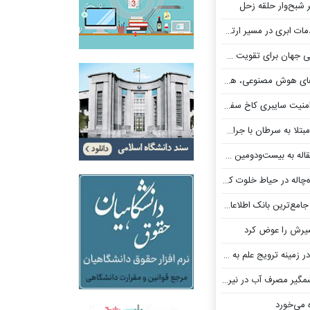
 شبح‌وار حلقه زحل
 مسیر ارتقای کیفیت خدمات دیجیتال
رای تقویت GPS مجوز گرفت
، هرگز مقاله علمی منتشر نکرده‌اند
بری کاخ سفید از عموم مردم!
ا جراحی پیشرفته در پژوهشگاه رویان
یست‌ودومین کنفرانس ژئوفیزیک
ک اطلاعاتی جهان برای نبرد با سرطان
یرش را عوض کرد
ه جمع متخصصان بین‌المللی یونسکو پیوست
ف آب در نیروگاه‌های حرارتی
 می‌خورد