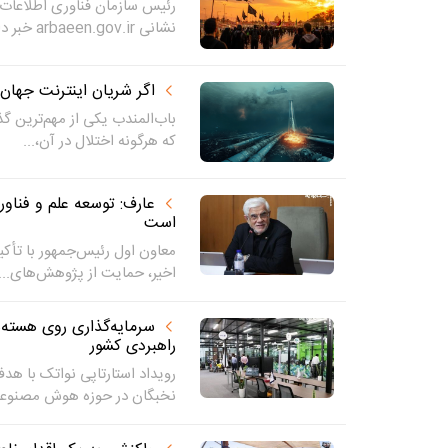
رئیس سازمان فناوری اطلاعات ای
نشانی arbaeen.gov.ir خبر داد...
اگر شریان اینترنت جهان 
باب‌المندب یکی از مهم‌ترین گ
که هرگونه اختلال در آن،...
عارف: توسعه علم و فناو
است
معاون اول رئیس‌جمهور با تأک
اخیر، حمایت از پژوهش‌های...
راهبردی کشور
رویداد استارتاپی نواتک با هدف
نخبگان در حوزه هوش مصنوعی