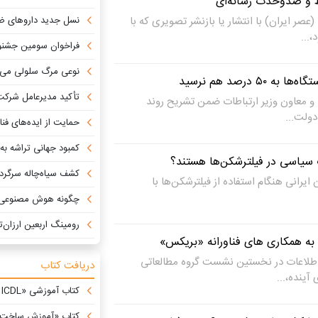
ط و ضدوحدت رسانه‌ای
صر ایران) با انتشار یا بازنشر تصویری که با
نسل جدید داروهای ضد
...
فراخوان سومین جشنواره ملی ترویج نجوم «ا
نوعی مرگ سلولی می‌تواند سر
 درصد هم نرسید
تأکید مدیرعامل شرکت زیرساخت بر 
و معاون وزیر ارتباطات ضمن تشریح روند
ولت...
حمایت از ایده‌های فناورانه و م
کمبود جهانی تراشه به
سیاسی در فیلترشکن‌ها هستند؟
کشف سیاه‌چاله سرگردان در م
 ایرانی هنگام استفاده از فیلترشکن‌ها با
چگونه هوش مصنوعی 
رومینگ اربعین ارزان‌ت
 به همکاری های فناورانه «بریکس»
 اطلاعات در نخستین نشست گروه مطالعاتی
دریافت کتاب
ینده،...
کتاب آموزشی «ICDL با زبانی نو» +دانلود