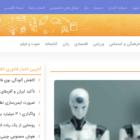
شهید
خبرنامه کاغذی
حسینیه
بازار
تشکل های دانشجویی
انتخاب رشته
نسخه انگلیسی
فرهنگی و اجتماعی
ورزشی
اقتصادی
زنان
کتابخانه
صوت و فیلم
آخرین اخبار فناوری اط
کاهش آلودگی بوی فا
تأکید ایران و آفریقای جنوبی بر 
ضرورت ایمن‌سازی نظام بانکی 
واگذاری ۳.۱ میلیارد یورو از پروژه‌های نیروگاهی به سازندگان داخلی
رونمایی از یک ربات انسان‌نما
هوش مصنوعی چینی ه