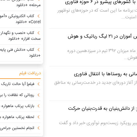
ای پیشرو در ۶ حوزه‌ فناوری
مرحله» +دانلود
رنامه ما این است که در حوزه‌های نوظهور
کتاب الکترونیکی «آ
منیت...
Corel» +دانلود
کتاب «نصب و نگهداری
رقابت دانشجویان و دانش آموزان در ۲۱ لیگ رباتیک و هوش
سخت افزار» +دانلود
کتاب «دانش فنی پایه ش
دانشگاه صنعتی امیرکبیر ۲۶ تیر ماه میزبان ۳۹۲ تیم در سیزدهمین دوره
+دانلود
هوش...
دریافت فیلم
ی به روستاها با انتقال فناوری
از آغاز دوره‌ای جدید در خدمت‌رسانی به مناطق
فیلم| آیا حالت تاریک واقعاً
روباتی که نظافت را بر
بازتاب پرتاب ماهواره چمران ۱ در رسانه‌ه
از دانش‌بنیان به قدرت‌بنیان حرکت
لحظه پرتاب ماهواره چمران ۱ با ماهواره بر قا
یر رویکرد زیست‌بوم نوآوری خبر داد و گفت
انجام نخستین جراحی مغز با تکنولو