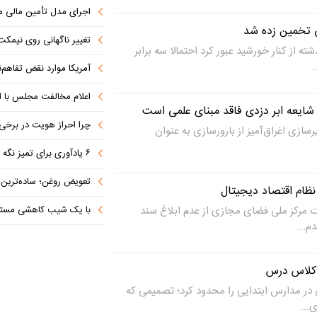
اجرای مدل تأمین مالی م
ی تخمین زده شد
تغییر ناگهانی روی نیمکت 
ته از کنار خورشید عبور کرد احتمالا سه برابر
آمریکا موارد نقض تفاهم‌نامه را جبر
اعلام مخالفت مجلس با ا
چرا احراز هویت در برخی صرافی
سازی اغراق‌آمیز از بارورسازی به عنوان
۶ یادآوری برای تمیز نگه داشتن فرش در ایام بازگشایی مدارس
تعویض روغن؛ ساده‌ترین کاری که 
 نظام اقتصاد دیجیتال
ت مرکز ملی فضای مجازی از عدم ابلاغ سند
با یک شیب کاهشی مستمر 
م...
کلاس درس
در مدارس ابتدایی را محدود کرد؛ تصمیمی که
...