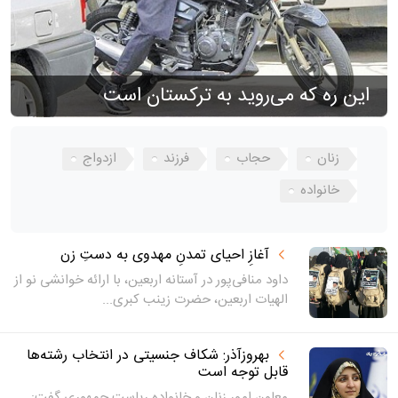
این ره که می‌روید به ترکستان است
زنان
حجاب
فرزند
ازدواج
خانواده
آغازِ احیای تمدنِ مهدوی به دستِ زن
داود منافی‌پور در آستانه اربعین، با ارائه خوانشی نو از
الهیات اربعین، حضرت زینب کبری...
بهروزآذر: شکاف جنسیتی در انتخاب رشته‌ها
قابل توجه است
معاون امور زنان و خانواده ریاست جمهوری گفت: