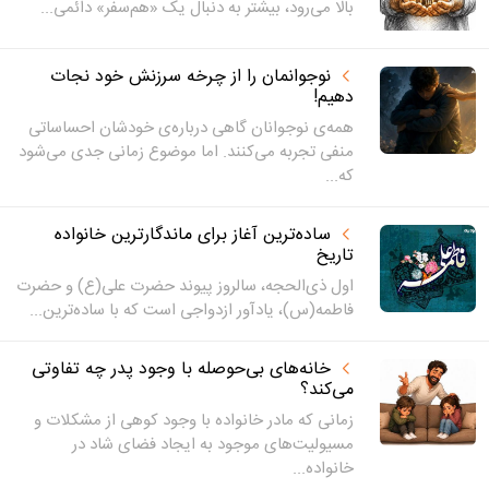
بالا می‌رود، بیشتر به دنبال یک «هم‌سفر» دائمی...
نوجوانمان را از چرخه سرزنش خود نجات
دهیم!
همه‌ی نوجوانان گاهی درباره‌ی خودشان احساساتی
منفی تجربه می‌کنند. اما موضوع زمانی جدی می‌شود
که...
ساده‌ترین آغاز برای ماندگارترین خانواده
تاریخ
اول ذی‌الحجه، سالروز پیوند حضرت علی(ع) و حضرت
فاطمه(س)، یادآور ازدواجی است که با ساده‌ترین...
خانه‌های بی‌حوصله با وجود پدر چه تفاوتی
می‌کند؟
زمانی که مادر خانواده با وجود کوهی از مشکلات و
مسیولیت‌های موجود به ایجاد فضای شاد در
خانواده...