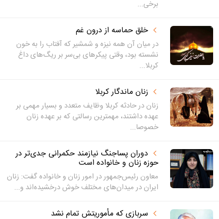
برخی...
خلق حماسه‌ از درون غم
در میان آن همه نیزه و شمشیر که آفتاب را به خون
نشسته بود، وقتی پیکرهای بی‌سر بر ریگ‌های داغ
کربلا...
زنان ماندگار کربلا
زنان در حادثه کربلا وظایف متعدد و بسیار مهمی بر
عهده داشتند، مهمترین رسالتی که بر عهده زنان
خصوصا...
دوران پساجنگ نیازمند حکمرانی جدی‌تر در
حوزه زنان و خانواده است
معاون رئیس‌جمهور در امور زنان و خانواده گفت: زنان
ایران در میدان‌های مختلف خوش درخشیده‌اند و...
سربازی که مأموریتش تمام نشد