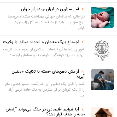
آمار سزارین در ایران چندبرابر جهان
در حالی که سازمان جهانی بهداشت هشدار می‌دهد
نرخ سزارین نباید از ۱۰ تا ۱۵ درصد کل زایمان‌ها
فراتر...
اجتماع بزرگ معلمان و تجدید میثاق با ولایت
شورای هماهنگی تبلیغات اسلامی از عموم ملت شریف
ایران، به‌ویژه فرهنگیان فرهیخته و معلمان ارجمند...
آرامش ذهن‌های خسته با تکنیک «دلفین
آبی»
شما با خلق یک دلفین آبی قدرتمند، مسیر عصبی مغز
را از یک اتوبان پر از استرس به یک جاده فرعی آرام
و...
آیا شرایط اقتصادی در جنگ می‌تواند آرامش
خانه را هدف قرار دهد؟