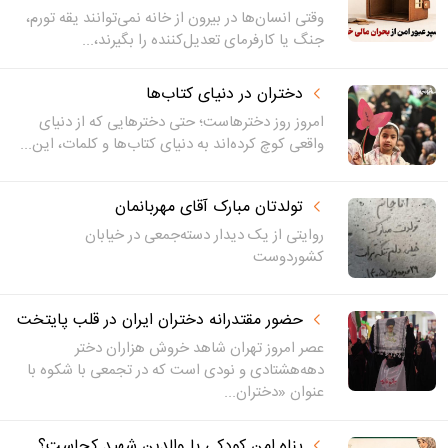
وقتی انسان‌ها در بیرون از خانه نمی‌توانند یقه تورم،
جنگ یا کارفرمای تعدیل‌کننده را بگیرند،...
دختران در دنیای کتاب‌ها
امروز روز دخترهاست؛ حتی دخترهایی که از دنیای
واقعی کوچ کرده‌اند به دنیای کتاب‌ها و کلمات، این...
تولدتان مبارک آقای مهربانمان
روایتی از یک دیدار دسته‌‌جمعی در خیابان
کشوردوست
حضور مقتدرانه دختران ایران در قلب پایتخت
عصر امروز تهران شاهد خروش هزاران دختر
دهه‌هشتادی و نودی است که در تجمعی با شکوه با
عنوان «دختران...
پناهِ امنِ کودکی با والدین شهید کجاست؟