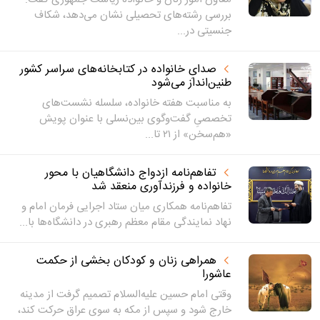
بررسی رشته‌های تحصیلی نشان می‌دهد، شکاف
جنسیتی در...
صدایِ خانواده در کتابخانه‌های سراسر کشور
طنین‌انداز می‌شود
به مناسبت هفته خانواده، سلسله نشست‌های
تخصصیِ گفت‌وگوی بین‌نسلی با عنوان پویش
«هم‌سخن» از ۲۱ تا...
تفاهم‌نامه ازدواج دانشگاهیان با محور
خانواده و فرزندآوری منعقد شد
تفاهم‌نامه همکاری میان ستاد اجرایی فرمان امام و
نهاد نمایندگی مقام معظم رهبری در دانشگاه‌ها با...
همراهی زنان و کودکان بخشی از حکمت
عاشورا
وقتی امام حسین علیه‌السلام تصمیم گرفت از مدینه
خارج شود و سپس از مکه به سوی عراق حرکت کند،