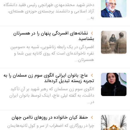
دختر شهید محمّدمهدی طهرانچی رئیس فقید دانشگاه
آزاد اسلامی و دانشمند برجسته‌ی حوزه‌ی هسته‌ای،
به...
نشانه‌های افسردگی پنهان را در همسرتان
بشناسید
افسردگی در یک رابطه زناشویی، شبیه به «سومین
نفر» ناخوانده‌ای است که روی کاناپه بین شما و
همسرتان...
عاج: بانوان ایرانی الگوی سوم زن مسلمان را به
تجربه زیسته تبدیل کرده‌اند
الگوی سوم زن مسلمان که رهبر شهید بر آن تأکید
داشت، به گفته لیلی عاج، اینک توسط بانوان ایران
در...
حفظ کیان خانواده در روزهای ناامن جهان
چرا در روزگاری که اضطراب از سر و کول ثانیه‌هایمان