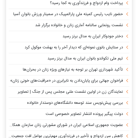
پرداخت وام‌ ازدواج و فرزندآوری به کجا رسید؟
حضور نایب رئیس کمیته ملی پارالمپیک در سمینار ورزش بانوان آسیا
نشست رونمایی سالنامه آماری زنان و خانواده برگزار شد
دختر جودوکار ایران به مدال برنز رسید
در ستایش بانوی نمونه‌ای که دیدار آخر را به بهشت موکول کرد
تیم ملی تکواندو بانوان ایران به مدال برنز رسید
تأکید شهرداری تهران بر توجه به نیازهای ویژه زنان در بحران‌ها
فراخوان جهانی برای پایان‌دادن به نابرابری در «مراقبت‌های خونی زنان»
نمایندگان زن در اولین نشست علنی مجلس پس از جنگ | تصاویر
بررسی پیش‌نویس سند توسعه دانشگاه‌های دوستدار خانواده
دولت پیگیر پرونده انتشار تصاویر خصوصی است
عضویت جمهوری اسلامی ایران در شورای مشورتی زنان سازمان همکاری‌های اسلامی
کاهش سن ازدواج و تأخیر در فرزندآوری مهم‌ترین عوامل افت جمعیت کشور است