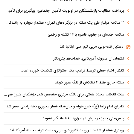
پرداخت مطالبات بازنشستگان در اولویت تأمین اجتماعی؛ پیگیری برای تأمین منابع ادامه دارد
۳ سانحه مرگبار طی یک هفته در بزرگراه‌های تهران؛ هشدار دوباره به رانندگان و عابران
سانحه جاده‌ای در جنوب قاهره با ۱۴ کشته و زخمی
دستیار قلعه‌نویی مربی تیم ملی ایتالیا شد
اقتصاددان معروف آمریکایی: خداحافظ پترودلار
انتشار اخبار جعلی توسط ترامپ یک استراتژی شکست خورده است
هفته جاری فقط ۶ نفتکش از تنگه عبور کردند
علت انتخاب مجدد همتی برای بانک مرکزی مشخص شد: پزشکیان هنوز هم متوجه نشده است چرا همتی استیضاح شد!
«ایران امام رضا (ع)؛ خون‌خواه و جان‌فدا» شعار محوری دهه پایانی صفر شد
پیش‌بینی پاییز پر بارش در ایران؛ لطفا غافلگیر نشوید
رویترز: هشدار شدید ایران به کشورهای عربی، باعث توقف حمله آمریکا شد