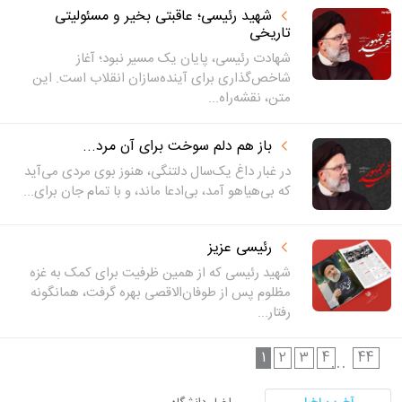
شهید رئیسی؛ عاقبتی بخیر و مسئولیتی
تاریخی
شهادت رئیسی، پایان یک مسیر نبود؛ آغاز
شاخص‌گذاری برای آینده‌سازان انقلاب است. این
متن، نقشه‌راه...
باز هم دلم سوخت برای آن مرد...
در غبار داغ یک‌سال دلتنگی، هنوز بوی مردی می‌آید
که بی‌هیاهو آمد، بی‌ادعا ماند، و با تمام جان برای...
رئیسی عزیز
شهید رئیسی که از همین ظرفیت برای کمک به غزه
مظلوم پس از طوفان‌الاقصی بهره گرفت، همانگونه
رفتار...
1
2
3
4
44
...