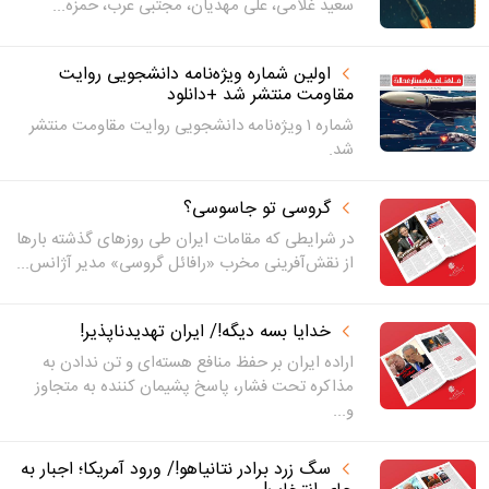
سعید غلامی، علی مهدیان، مجتبی عرب، حمزه...
اولین شماره ویژه‌نامه دانشجویی روایت
مقاومت منتشر شد +دانلود
شماره ۱ ویژه‌نامه دانشجویی روایت مقاومت منتشر
شد.
گروسی تو جاسوسی؟
در شرایطی که مقامات ایران طی روزهای گذشته بارها
از نقش‌آفرینی مخرب «رافائل گروسی» مدیر آژانس...
خدایا بسه دیگه!/ ایران تهدیدناپذیر!
اراده ایران بر حفظ منافع هسته‌ای و تن ندادن به
مذاکره تحت فشار، پاسخ پشیمان کننده به متجاوز
و...
سگ زرد برادر نتانیاهو!/ ورود آمریکا؛ اجبار به