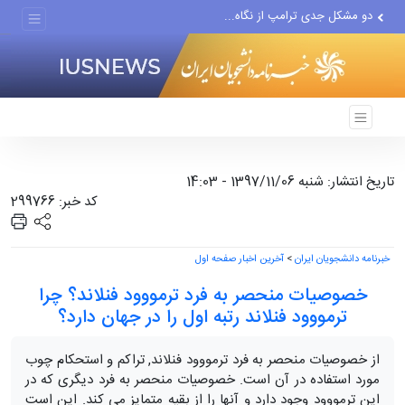
اذعان وزیر جنگ پیشین آمریکا...
دو مشکل جدی ترامپ از نگاه...
سال تحصیلی جدید حضوری آغاز...
ذوالقدر، پزشکیان و محسن...
حمکرانی در حصار ذهنِ وارونه
تاریخ انتشار: شنبه 1397/11/06 - 14:03
کد خبر: 299766
خبرنامه دانشجویان ایران
>
آخرین اخبار صفحه اول
خصوصیات منحصر به فرد ترمووود فنلاند؟ چرا
ترمووود فنلاند رتبه اول را در جهان دارد؟
از خصوصیات منحصر به فرد ترمووود فنلاند, تراکم و استحکام چوب
مورد استفاده در آن است. خصوصیات منحصر به فرد دیگری که در
این ترمووود وجود دارد و آنها را از بقیه متمایز می کند. این است