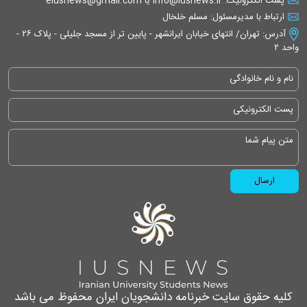
پست الکترونیک: info@iusnews.ir یا eiusnews@gmail.com
ارتباط با مدیرمسئول: مسلم خلخال
آدرس: تهران/ انتهای خیابان ایرانشهر - پایین تر از مسجد جلیلی - پلاک ۲۶ -
واحد ۲
کلیه حقوق سایت خبرنامه دانشجویان ایران محفوظ می باشد