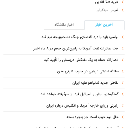
خرید طلا آنلاین
شیمی مبتکران
آخرین اخبار
اخبار دانشگاه
ترامپ باید با درد اقتصادیِ جنگ دست‌و‌پنجه نرم کند
افت صادرات نفت آمریکا به پایین‌ترین حجم در ۸ ماه اخیر
انصارالله حمله به یک نفتکش عربستان را تأیید کرد
حادثه امنیتی دریایی در جنوب شرقی عدن
لفاظی جدید نتانیاهو علیه ایران
گفتگوهای لبنان و اسرائیل فردا از سرگرفته خواهد شد!
رایزنی وزرای خارجه آمریکا و انگلیس درباره ایران
حال تیم خوب است جز پنجره بسته!