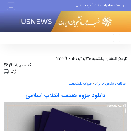
افت صادرات نفت آمریکا به...
انصارالله حمله به یک نفتکش...
حادثه امنیتی دریایی در جنوب...
تاریخ انتشار: یکشنبه 1401/11/30 - 22:49
کد خبر: 461928
خبرنامه دانشجویان ایران
>
جزوات دانشجویی
دانلود جزوه هندسه انقلاب اسلامی