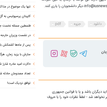
تنها یک موضوع در مذاکرات ا
کاپیتان پرسپولیس به گل
دانلود
جزوه
pdf
فلسطین مسئله نخست جها
در نشست وزیران خارجه کشورهای 
پس از ماه‌ها کشمکش با دولت ترامپ،
یان
سازش با یزید زمان، هرگز امنی
«کارت امید مادر» شارژ ش
تعداد مصدومان حادثه شهرک شم
توافق نزدیک است!
ید دیگران باشد و یا با قوانین جمهوری
 نخواهد شد - لطفاً نظرات خود را با حروف