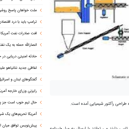
ملت خواهان پاسخ روش
ترامپ باید با درد اقتصاد
افت صادرات نفت آمریکا به پای
انصارالله حمله به یک نف
حادثه امنیتی دریایی در
لفاظی جدید نتانیاهو علیه
گفتگوهای لبنان و اسرائیل 
رایزنی وزرای خارجه آمریک
حال تیم خوب است جز پن
وه طراحی رآکتور شیمیایی آمده است.
آمریکا تحریم‌های یک شرکت ه
پیش‌نویس توافق میان ای
پی دارند می توانند با ارسال به میل خبرنامه