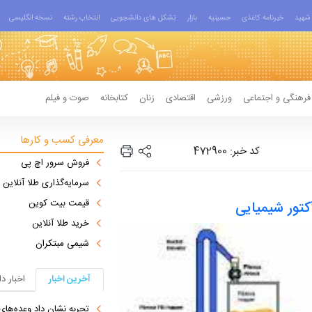
شهید
خبرنامه کاغذی
حسینیه
بازار
تشکل های دانشجویی
انتخاب رشته
نسخه انگلیسی
فرهنگی و اجتماعی
ورزشی
اقتصادی
زنان
کتابخانه
صوت و فیلم
معرفی کسب و کارها
کد خبر: 472900
فروش سرور اچ پی
سرمایه‌گذاری طلا آنلاین
قیمت بیت کوین
کتور شیمیایی
خرید طلا آنلاین
شیمی مبتکران
آخرین اخبار
اخبار د
تجربه نشان داد وعده‌های بیرونی