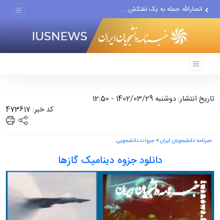
انصارالله حمله به یک نفتکش...
حادثه امنیتی دریایی در جنوب...
لفاظی جدید نتانیاهو علیه ایران
تاریخ انتشار: دوشنبه 1402/03/29 - 12:50
کد خبر: 473617
خبرنامه دانشجویان ایران
>
جزوات دانشجویی
دانلود جزوه دینامیک گازها