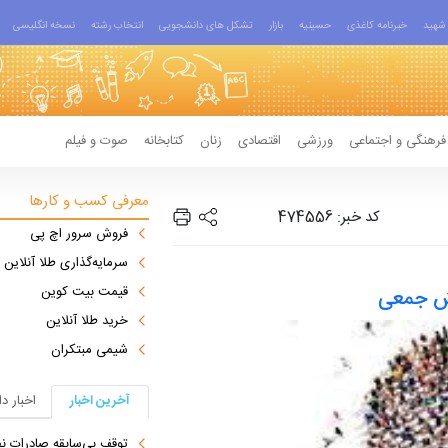
شهید
خبرنامه کاغذی
حسینیه
بازار
تشکل های دانشجویی
انتخاب رشته
نسخه انگلیسی
فرهنگی و اجتماعی
ورزشی
اقتصادی
زنان
کتابخانه
صوت و فیلم
معرفی کسب و کارها
کد خبر: 474556
فروش سرور اچ پی
سرمایه‌گذاری طلا آنلاین
قیمت بیت کوین
وش جمعی
خرید طلا آنلاین
شیمی مبتکران
آخرین اخبار
اخبار د
توقف بی‌سابقه صادرات نف