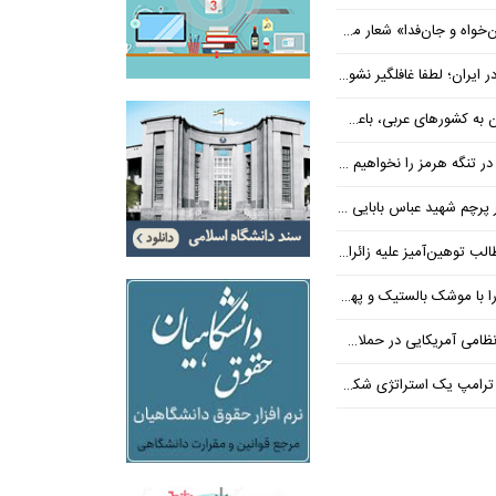
‌فدا» شعار محوری دهه پایانی صفر شد
 ایران؛ لطفا غافلگیر نشوید
ی عربی، باعث توقف حمله آمریکا شد
 تنگه هرمز را نخواهیم داد
 شهید عباس بابایی ایستادند؟
یز علیه زائران اربعین در فضای مجازی
 بالستیک و پهپاد در هم شکستیم
 یک استراتژی شکست خورده است