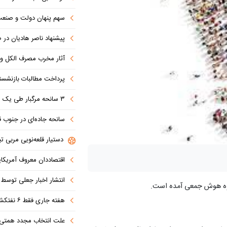
سهم پنهان دولت و صنعت در ناترازی 
پیشنهاد ناصر هادیان در صداوسیما: تنگه 
آثار مخرب مصرف الکل و س
پرداخت مطالبات بازنشستگان در اولویت تأمین ا
۳ سانحه مرگبار طی یک هفته در بزرگراه‌های تهران؛ هشدار دوباره به رانندگان و عابران
سانحه جاده‌ای در جنوب قاهره با ۱۴ 
دستیار قلعه‌نویی مربی تی
اقتصاددان معروف آمریکای
انتشار اخبار جعلی توسط ترامپ
زوه هوش جمعی آمده است.
هفته جاری فقط ۶ نفتکش از تنگه عبور کردند
علت انتخاب مجدد همتی برای بانک مرکزی مشخص شد: پزشک