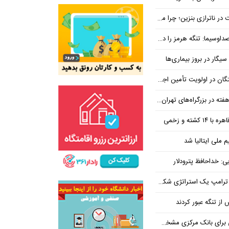
بنزین؛ چرا مردم مقصر اصلی نیستند؟
هرمز را در ازای رفع تحریم معامله کنیم
یگار در بروز بیماری‌ها
جتماعی؛ پیگیری برای تأمین منابع ادامه دارد
کشته و زخمی
م ملی ایتالیا شد
ی: خداحافظ پترودلار
 یک استراتژی شکست خورده است
یان هنوز هم متوجه نشده است چرا همتی استیضاح شد!