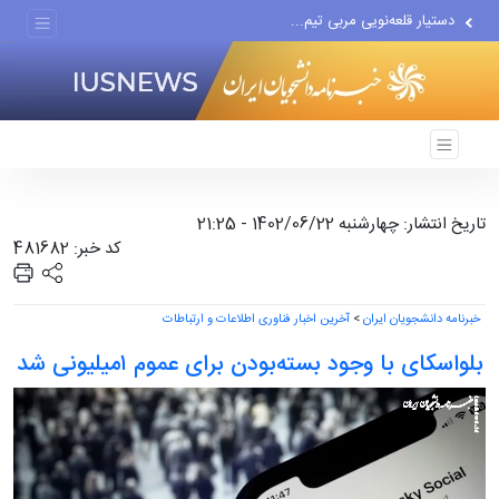
دستیار قلعه‌نویی مربی تیم...
اقتصاددان معروف آمریکایی:...
انتشار اخبار جعلی توسط...
تاریخ انتشار: چهارشنبه 1402/06/22 - 21:25
کد خبر: 481682
خبرنامه دانشجویان ایران
>
آخرین اخبار فناوری اطلاعات و ارتباطات
بلواسکای با وجود بسته‌بودن برای عموم ۱میلیونی شد