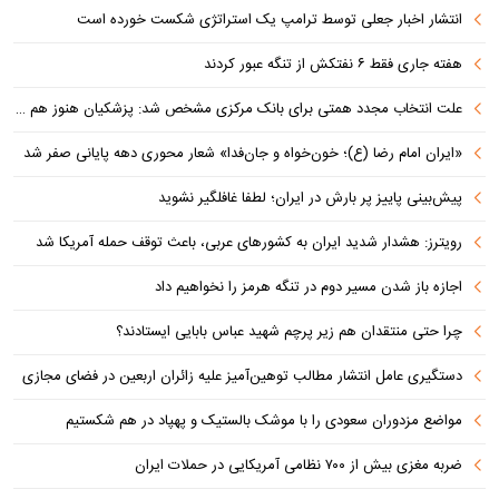
انتشار اخبار جعلی توسط ترامپ یک استراتژی شکست خورده است
هفته جاری فقط ۶ نفتکش از تنگه عبور کردند
علت انتخاب مجدد همتی برای بانک مرکزی مشخص شد: پزشکیان هنوز هم متوجه نشده است چرا همتی استیضاح شد!
«ایران امام رضا (ع)؛ خون‌خواه و جان‌فدا» شعار محوری دهه پایانی صفر شد
پیش‌بینی پاییز پر بارش در ایران؛ لطفا غافلگیر نشوید
رویترز: هشدار شدید ایران به کشورهای عربی، باعث توقف حمله آمریکا شد
اجازه باز شدن مسیر دوم در تنگه هرمز را نخواهیم داد
چرا حتی منتقدان هم زیر پرچم شهید عباس بابایی ایستادند؟
دستگیری عامل انتشار مطالب توهین‌آمیز علیه زائران اربعین در فضای مجازی
مواضع مزدوران سعودی را با موشک بالستیک و پهپاد در هم شکستیم
ضربه مغزی بیش از ۷۰۰ نظامی آمریکایی در حملات ایران