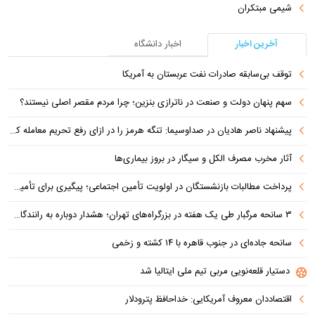
شیمی مبتکران
آخرین اخبار
اخبار دانشگاه
توقف بی‌سابقه صادرات نفت عربستان به آمریکا
سهم پنهان دولت و صنعت در ناترازی بنزین؛ چرا مردم مقصر اصلی نیستند؟
پیشنهاد ناصر هادیان در صداوسیما: تنگه هرمز را در ازای رفع تحریم معامله کنیم
آثار مخرب مصرف الکل و سیگار در بروز بیماری‌ها
پرداخت مطالبات بازنشستگان در اولویت تأمین اجتماعی؛ پیگیری برای تأمین منابع ادامه دارد
۳ سانحه مرگبار طی یک هفته در بزرگراه‌های تهران؛ هشدار دوباره به رانندگان و عابران
سانحه جاده‌ای در جنوب قاهره با ۱۴ کشته و زخمی
دستیار قلعه‌نویی مربی تیم ملی ایتالیا شد
اقتصاددان معروف آمریکایی: خداحافظ پترودلار