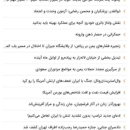
ذوالقدر، پزشکیان و محسن رضایی؛ آزمون وحدت و اعتماد
نقش ولتاژ باتری خودرو: آنچه برای عملکرد بهینه باید بدانید
حمکرانی در حصار ذهنِ وارونه
زنجیره فشارهای یمن بر ریاض؛ از پالایشگاه جیزان تا اختلال در مسیر باب المندب
تبدیل بخشی از خیابان لاله‌زار به پیاده‌رو از اوایل ماه آینده
از سرگیری مجدد حملات یمن به مواضع مزدوران سعودی
وال‌استریت‌ژرونال: جنگ با ایران ضعف‌های ارتش آمریکا را رو کرد
افزایش قیمت نفت و افت شاخص‌های بورس آمریکا
بهروزآذر: زنان در آثار فرشچیان، جانِ زندگی و مرکز آفرینش‌اند
ادعای جدید ترامپ: بدون تشدید تنش با ایران تعامل می‌کنیم!
دادسرای جنایی: جنازه حمیدرضا رجب‌زاده اطراف تهران کشف شد