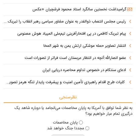
گرامیداشت نخستین سالگرد استاد محمود فرشچیان +عکس
رئیس مجلس انتصاب ذوالقدر به عنوان مشاور سیاسی رهبر انقلاب را تبریک گفت
پیام تبریک کاظمی در پی افتخارآفرینی تیم‌ملی المپیاد هوش مصنوعی
انتشار تصاویر حمله موشکی ارتش یمن به شهر المخا
عضو انصارالله:آنچه در انتظار عربستان است فراتر از تصورات است
ادعای سنتکام در خصوص تداوم محاصره دریایی ایران
کلیات طرح اقدام راهبردی تأمین امنیت و پیشرفت پایدار تنگه هرمز تصویب شد
نظرسنجی
به نظر شما توافق با آمریکا به پایان مخاصمات می‌انجامد یا دوباره شاهد یک
درگیری تمام عیار خواهیم بود؟
پایان مخاصمات
مجددا جنگ خواهد شد