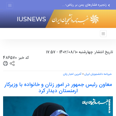
زنجیره فشارهای یمن بر ریاض؛...
تبدیل بخشی از خیابان...
از سرگیری مجدد حملات یمن به...
تاریخ انتشار: چهارشنبه 1402/08/10 - 17:57
کد خبر: 486570
خبرنامه دانشجویان ایران
>
آخرین اخبار زنان
معاون رئیس جمهور در امور زنان و خانواده با وزیرکار
ارمنستان دیدار کرد