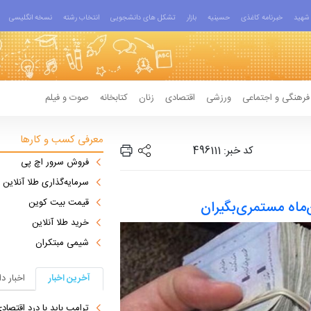
شهید
خبرنامه کاغذی
حسینیه
بازار
تشکل های دانشجویی
انتخاب رشته
نسخه انگلیسی
فرهنگی و اجتماعی
ورزشی
اقتصادی
زنان
کتابخانه
صوت و فیلم
معرفی کسب و کارها
کد خبر: 496111
فروش سرور اچ پی
سرمایه‌گذاری طلا آنلاین
قیمت بیت کوین
‌ماه مستمری‌بگیران
خرید طلا آنلاین
شیمی مبتکران
آخرین اخبار
اخبار د
ترامپ باید با درد اقتصاد