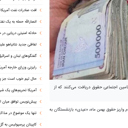
افت صادرات نفت آمریکا به پای
انصارالله حمله به یک نف
حادثه امنیتی دریایی در
لفاظی جدید نتانیاهو علیه
گفتگوهای لبنان و اسرائیل 
رایزنی وزرای خارجه آمریک
حال تیم خوب است جز پن
مری‌بگیر تامین اجتماعی حقوق دریافت می‌کنند که از
آمریکا تحریم‌های یک شرکت ه
پیش‌نویس توافق میان ای
م واریز حقوق بهمن ماه، «عیدی» بازنشستگان به
تنها یک موضوع در مذاکرات ا
کاپیتان پرسپولیس به گل