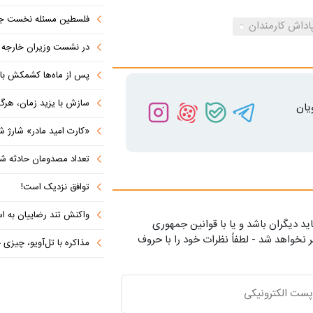
فلسطین مسئله نخست جها
اداش کارمندان
در نشست وزیران خارجه کشورهای 
پس از ماه‌ها کشمکش با دولت ترامپ،
سازش با یزید زمان، هرگز امنی
یان
«کارت امید مادر» شارژ ش
تعداد مصدومان حادثه شهرک شم
توافق نزدیک است!
واکنش تند رضاییان به اس
ید دیگران باشد و یا با قوانین جمهوری
 نخواهد شد - لطفاً نظرات خود را با حروف
مذاکره با تل‌آویو، چیزی جز ش