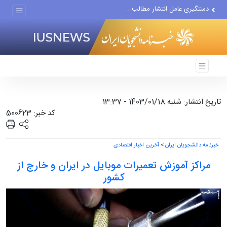
دستگیری عامل انتشار مطالب...
مواضع مزدوران سعودی را با...
ضربه مغزی بیش از ۷۰۰ نظامی...
تاریخ انتشار: شنبه 1403/01/18 - 13:37
کد خبر: 500623
خبرنامه دانشجویان ایران
>
آخرین اخبار اقتصادی
مراکز آموزش تعمیرات موبایل در ایران و خارج از
کشور