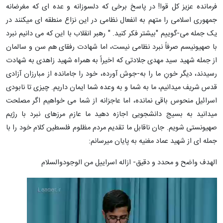
فرمانده عزیز کل قوا! در پاسخ برخی که دلسوزانه و عده ای که مغرضانه
جمهوری اسلامی را متهم به انفعال نظامی در این نزاع منطقه ای میکنند در
یک جمله می-گوییم "بیشتر فکر کنید. " رهبر انقلاب با این که می دانیم نبرد
با صهیونیسم صرفاً نبرد نظامی نیست، اما شهادت رفقای هم سن و سالمان
از جمله شهید سید مهدی جلادتی که اخیراً به همراه شهید زاهدی به شهادت
رسیدند، دیگر خونِ ما را به-جوش آورده، خود را جامانده از مبارزان آزادی
قدس شریف میدانیم، ما به شما و به وعده شما ایمان داریم. چیزی تا نابودی
اسرائیل منحوس باقی نمانده، اما عاجزانه از شما می خواهیم اگر مصلحت
میدانید به بسیج دانشجویی اجازه دهید ما عازم مرزهای نبرد با رژیم
صهیونستی شویم. جان ناقابل ما تقدیم مردم مظلوم فلسطین کلام خود را با
جمله ای از شهید عماد مغنیه به پایان میرسانم:
الهدف واضح و محدد و دقیق- ازاله اسراییل من الوجودوالسلام