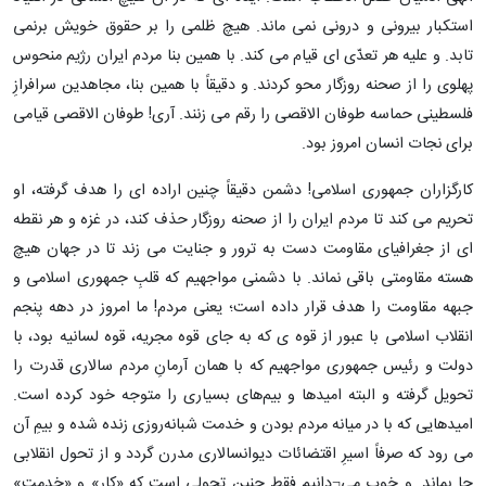
استکبار بیرونی و درونی نمی ماند. هیچ ظلمی را بر حقوق خویش برنمی
تابد. و علیه هر تعدّی ای قیام می کند. با همین بنا مردم ایران رژیم منحوس
پهلوی را از صحنه روزگار محو کردند. و دقیقاً با همین بنا، مجاهدین سرافرازِ
فلسطینی حماسه طوفان الاقصی را رقم می زنند. آری! طوفان الاقصی قیامی
برای نجات انسان امروز بود.
کارگزاران جمهوری اسلامی! دشمن دقیقاً چنین اراده ای را هدف گرفته، او
تحریم می کند تا مردم ایران را از صحنه روزگار حذف کند، در غزه و هر نقطه
ای از جغرافیای مقاومت دست به ترور و جنایت می زند تا در جهان هیچ
هسته مقاومتی باقی نماند. با دشمنی مواجهیم که قلبِ جمهوری اسلامی و
جبهه مقاومت را هدف قرار داده است؛ یعنی مردم! ما امروز در دهه پنجم
انقلاب اسلامی با عبور از قوه ی که به جای قوه مجریه، قوه لسانیه بود، با
دولت و رئیس جمهوری مواجهیم که با همان آرمانِ مردم سالاری قدرت را
تحویل گرفته و البته امیدها و بیم‌های بسیاری را متوجه خود کرده است.
امیدهایی که با در میانه مردم بودن و خدمت شبانه‌روزی زنده شده و بیمِ آن
می رود که صرفاً اسیرِ اقتضائات دیوانسالاری مدرن گردد و از تحول انقلابی
جا بماند. و خوب می¬دانیم فقط چنین تحولی است که «کار» و «خدمت»