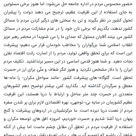
حضور محسوس مردم در اداره جامعه حل می‌شود؛ اما هنوز برخی مسئولین
به جای استفاده از این ظرفیت عظیم، ترجیح می دهند دولت را پیشران
تحول کشور در نظر بگیرند و تن به سختی های درگیر کردن مردم با مسائل
کشور ندهند، بگذریم که برخی نان خود را در عدم مشارکت مردم در مسائل
کشور می بینند.آقایان مسئول که صدای ما را می شنوید! در محضر رهبر عزیز
انقلاب اسلامی شما بزرگواران را مخاطب خودمان قرار می دهیم؛ پیشرفت
این است که برای تحقق واقعی تولید، مردم را از اسارت رانتِ اقتصاد نفتی
نجات دهید. و شما هنوز قدمی اساسی در این مسیر برنداشتید. تکلیف مردم
ایران را با دلار مشخص نکردید و هنوز لنگرِ شفاف و ملّی برای ارز در حسرت
تحقق است. گلوگاه¬های پیشرفت کشور –مانند سواحل مکران- را ماه¬ها
معطل و سرگردان گذاشته اید. بگذارید کمی بیشتر توضیح دهم کشورهای
متعددی در حسرت چند متر ساحل و ارتباط با دریا هستند، این ظرفیت
عظیم کشورمان در سایه بی¬توجهی، بهره اقتصادی لازم برای پر شدن سفره
مردم از نعمت دریا نبرده است. ما مرکزنشینان در اردوهای پیشرفت با گنج
پنهان دریا آشنا شدیم و حسرت خوردیم، امروزه افق های توسعه مکران و
استفاده از ظرفیت مردم در تحقق آن مقابل چشم ماست اما بیش از آنکه
شاهد آن باشیم که تصمیم گیری هایی برای تعریف نقش مردم در این مساله