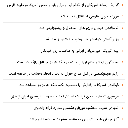
گزارش رسانه آمریکایی از اقدام ایران برای پایان حضور آمریکا درخلیج فارس
قرارداد مربی خارجی استقلال تمدید شد
شهرقدس میزبان بازی های استقلال و پرسپولیس شد
وزیر آلمانی خواستار کنار رفتن اینفانتینو از فیفا شد
پیام تبریک امیر دریادار ایرانی به مناسبت روز خبرنگار
سخنگوی ارتش: نظم ایرانی حاکم بر تنگه هرمز غیرقابل بازگشت است
رژیم صهیونیستی در قتل مداح جوان به دنبال ایجاد وحشت در جامعه است
ذوالقدر: آمریکا تا رفتارش را تصحیح نکند تنگه هرمز باز نخواهد شد
عراقچی: توافق با عمان نزدیک است/ تکذیب سهم ۱۱ درصدی ایران از خزر
شورای امنیت سه‌شنبه میزبان نشستی درباره کرانه باختری
آغاز فروش بلیت اتوبوس به مقصد مشهد/ قیمت‌ها اعلام شد