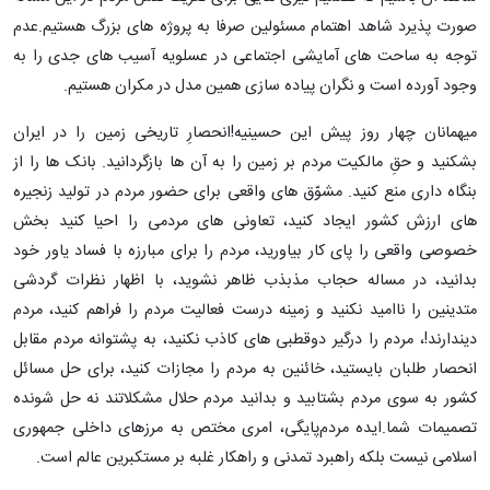
صورت پذیرد شاهد اهتمام مسئولین صرفا به پروژه های بزرگ هستیم.عدم
توجه به ساحت های آمایشی اجتماعی در عسلویه آسیب های جدی را به
وجود آورده است و نگران پیاده سازی همین مدل در مکران هستیم.
میهمانان چهار روز پیش این حسینیه!انحصارِ تاریخی زمین را در ایران
بشکنید و حقِ مالکیت مردم بر زمین را به آن ها بازگردانید. بانک ها را از
بنگاه داری منع کنید. مشوّق های واقعی برای حضور مردم در تولید زنجیره
های ارزش کشور ایجاد کنید، تعاونی های مردمی را احیا کنید بخش
خصوصی واقعی را پای کار بیاورید، مردم را برای مبارزه با فساد یاور خود
بدانید، در مساله حجاب مذبذب ظاهر نشوید، با اظهار نظرات گردشی
متدینین را ناامید نکنید و زمینه درست فعالیت مردم را فراهم کنید، مردم
دیندارند!، مردم را درگیر دوقطبی های کاذب نکنید، به پشتوانه مردم مقابل
انحصار طلبان بایستید، خائنین به مردم را مجازات کنید، برای حل مسائل
کشور به سوی مردم بشتابید و بدانید مردم حلال مشکلاتند نه حل شونده
تصمیمات شما.ایده مردم‌پایگی، امری مختص به مرزهای داخلی جمهوری
اسلامی نیست بلکه راهبرد تمدنی و راهکار غلبه بر مستکبرین عالم است.