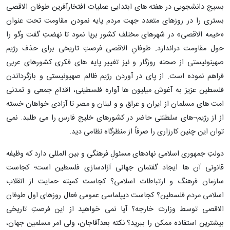
بسیج دانشجویی در هفته های ابتدایی عملیات افتخارآفرین طوفان الاقصی
بستری را در روزهای متعدد جهت مردم پایه نمودن مقاومت تحت عنوان
«خیمه الاقصی» در شهرهای مختلف کشور برپا نمود تا نهضتِ گفت وگو را
حول مقاومت دراندازد. طوفانِ الاقصی فرصتِ تاریخی برای حذف رژیم
صهینونیستی از صحنه روزگار و نیز تغییر پایه های فکری کشورهای عربی
فراهم نموده است. از پای در آوردن رژیم ظالم صهیونیستی و بازگرداندن
فلسطین عزیز به آغوش میلیون ها آواره فلسطینی، اقدامِ جمعی و تمدنی
امت های مسلمان از ایران و عراق و و لبنان و مصر تا آزادی خواهان خسته
از از رژیم¬های سلطنتی حاضر در کشورهای خلیج فارس را می طلبد. نمی
توان این چنین کارزاری را صرفاً از منظرگاه نظامی دید.
دولتِ جمهوری اسلامی نهادهای مسئولِ فرهنگی و بین المللی دارد که وظیفه
قانونی آن ها ایجاد گفتمان جهانی آزادسازی فلسطین است؛ کجاست
سازمان فرهنگ و ارتباطات اسلامی؟ کجاست کمیته حمایت از انقلاب
اسلامی مردم فلسطین؟ کجاست دیپلماسی عمومی فعال روزهای اول طوفان
الاقصی توسط وزارت خارجه؟ آیا نمی خواهید از این فرصتِ تاریخی
بیشترین استفاده ممکن را ببرید؟ نکته بعدآقاجان، ولی امر مسلمین جهان،