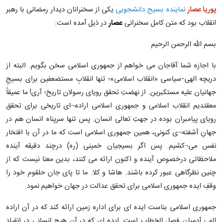
پوریا عصار
نماینده بسیج دانشجویی
یکی از سخنرانان دیدار رمضانی با رهبر
انقلاب بود که متن کامل سخنرانی
عصار
در ذیل آمده است:
بسم الله الرحمن الرحیم
با اجازه شما آقاجان می خواهم از جمهوری اسلامی سخن بگویم. البته از
دریچه الهی-سیاسی «انقلاب اسلامی»؛ تنها انقلابِ مستضعفین برای بسیجِ
جهانیان علیه مستکبرین. از نهضتِ تحقق رویای رسولان تاریخ؛ آری! ما عمیقاً
معقتدیم انقلاب اسلامی و جمهوری اسلامی اراده¬ای تاریخی برای تحقق
رویای پیامبران بوده در جهتِ تعالی انسان. پس تنها سرپناه انسان هم در
جهانِ آشفته¬ی کنونی، همین جمهوری اسلامی است که ما در آن با افتخار
نفس می¬کشیم. پس اگر بسیجیان خمینی (ره) درچند دقیقه آینده
ملاحظاتی درخصوص آینده و اکنون ارائه می کنند، بدین معنا نیست که از
چنین نظرگاهی عبور کرده باشند. هاشا و کلا. ما تا پای جان حلقوم خود را
وقفِ ایده جمهوری اسلامی برای تحقق عدالت در جهان خواهیم نمود.
جمهوری اسلامی بناست ایده ای برای اداره زمین ارائه کند که در آن اراده
الهی آدمیان فصل الخطاب است. ایده ای که در آن هیچ انسانی در انقیاد