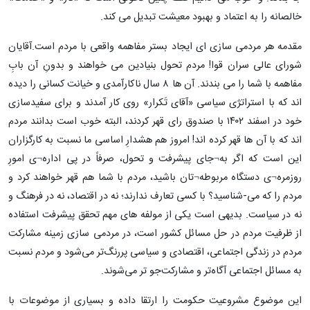
خالصانه را به اعتماد و بهبود معیشت تبدیل می کند.
مقدمه هر مردمی سازی ای ایجاد بستر مفاهمه واقعی با مردم است.آقایان
شورای عالی سران قوا! مردم تحول بنیادین می خواهند و بدونِ آن بابِ
مفاهمه با شما را می بندند. آن ها ۸ سال ناکارآمدی و خیانت کسانی را دیده
اند که با استراتژی سیاسی «آقای تَکرار» روی کار آمدند و برای سفیدسازی
خود در اسفند ۱۴۰۲ با صندوق رای قهر کردند، البته خوب است بدانند مردم
اند که با آن ها قهر کرده اند! امروز هم هشدارِ اساسی ما نسبت به کارگزاران
این است که اگر به¬جای پیشرفت و تحول، صرفاً در پی اداره¬ی امورِ
روزمره¬ی دستگاه مربوطه¬تان باشید، مردم با شما هم قهر خواهند کرد و
مردم را که می-شناسید؟ با کسی تعارف ندارند؛ نه در اقتصاد، نه در فرهنگ و
نه در سیاست. بدیهی است یکی از مولفه های مهم تحقق پیشرفت استفاده
از ظرفیت مردم در حل مسائل کشور است، در مردمی سازی زمینه‌ مشارکت
مردم در زندگی اجتماعی، اقتصادی و سیاسی پررنگ‌تر می‌شود و مردم نسبت
به مسائل اجتماعی آگاه‌تر و مشارکت‌جو تر می‌شوند.
این موضوع مشروعیت حکومت را ارتقا داده و بسیاری از موضوعات با