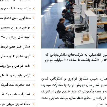
چرا حتی منتقدان هم زیر پرچم
دستگیری عامل انتشار مطالب توهین‌آم
مواضع مزدوران سعودی را با موشک
ضربه مغزی بیش از ۷۰۰ نظامی آمریکایی در حملات ایران
انتشار اخبار جعلی توسط ترامپ
 نقدینگی به شرکت‌های دانش‌بنیانی که
تجربه نشان داد وعده‌های بیرونی
قابلیت رشد ۳ برابری فروش و جهش تولید در سال ۱۴۰۳ را داشته باشند، تا سقف ۱۰۰ میلیارد تومان
ملت خواهان پاسخ روش
ترامپ باید با درد اقتصاد
یان، رییس صندوق نوآوری و شکوفایی ضمن
اصلی شعار سال «جهش تولید با مشارکت مردم»،
افت صادرات نفت آمریکا به پای
 واسطه مأموریتی که طبق قانون برای آن تعریف
انصارالله حمله به یک نف
در راستای تحقق شعار سال، برنامه حمایتی تحت
حادثه امنیتی دریایی در
ده است.