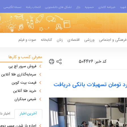
شهید
خبرنامه کاغذی
حسینیه
بازار
تشکل های دانشجویی
انتخاب رشته
نسخه انگلیسی
فرهنگی و اجتماعی
ورزشی
اقتصادی
زنان
کتابخانه
صوت و فیلم
معرفی کسب و کارها
کد خبر: 504426
فروش سرور اچ پی
سرمایه‌گذاری طلا آنلاین
قیمت بیت کوین
انش‌بنیان تا سقف ۱۰۰ میلیارد تومان تسهیلات بانکی دریافت
خرید طلا آنلاین
شیمی مبتکران
آخرین اخبار
اخبار د
اجازه باز شدن مسیر دوم در