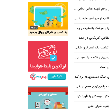
 شهید عباس بابایی ایستادند؟
یز علیه زائران اربعین در فضای مجازی
 بالستیک و پهپاد در هم شکستیم
 یک استراتژی شکست خورده است
 اقتصاد را آسیب‌پذیرتر می‌کند
ن است
یِ جنگ دست‌و‌پنجه نرم کند
ین‌ترین حجم در ۸ ماه اخیر
تکش عربستان را تأیید کرد
 جنوب شرقی عدن