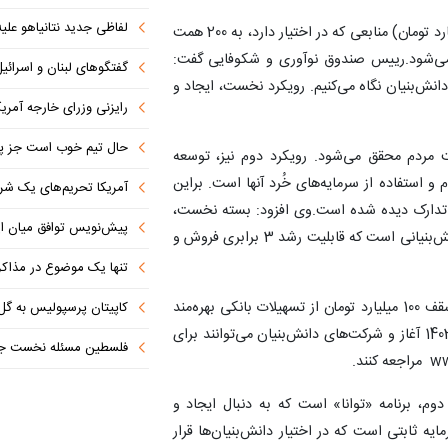
لفاظی جدید نتانیاهو علیه
خیاطیان افزود: این برنامه از طریق 25 همت (25 هزار میلیارد تومان) منابعی که در اختیار دارد، به 200 همت
نجر می‌شود.رییس صندوق نوآوری و شکوفایی گفت:
گفتگوهای لبنان و اسرائیل 
نش‌بنیان نگاه می‌کنیم. رویکرد نخست، ایجاد و
رایزنی وزرای خارجه آمریک
حال تیم خوب است جز پن
 مردم محقق می‌شود. رویکرد دوم نیز، توسعه
و استفاده از سرمایه‌های خُرد آنها است. براین
آمریکا تحریم‌های یک شرکت ه
ه «جهش تولید دانش‌بنیان» در قالب 8 بسته تدارک دیده شده است.وی افزود: بسته نخست،
پیش‌نویس توافق میان ای
برنامه «جهش» با هدف تأمین نقدینگی برای شرکت‌های دانش‌بنیانی است که قابلیت رشد 3 برابری فروش و
تنها یک موضوع در مذاکرات ا
بر این اساس شرکت‌های دانش‌بنیان مشمول می‌توانند تا سقف 100 میلیارد تومان از تسهیلات بانکی بهره‌مند
کاپیتان پرسپولیس به گل
شوند. فراخوان این بسته از امروز یکشنبه 23 اردیبهشت 1403 آغاز و شرکت‌های دانش‌بنیان می‌توانند برای
فلسطین مسئله نخست جها
، برنامه «توانا» است که به دنبال ایجاد و
یه ثابتی است که در اختیار دانش‌بنیان‌ها قرار