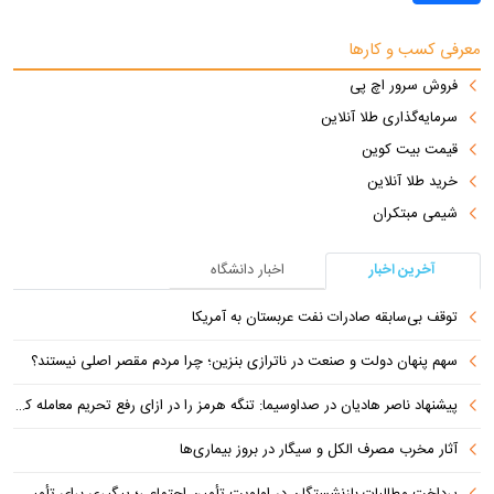
معرفی کسب و کارها
فروش سرور اچ پی
سرمایه‌گذاری طلا آنلاین
قیمت بیت کوین
خرید طلا آنلاین
شیمی مبتکران
آخرین اخبار
اخبار دانشگاه
توقف بی‌سابقه صادرات نفت عربستان به آمریکا
سهم پنهان دولت و صنعت در ناترازی بنزین؛ چرا مردم مقصر اصلی نیستند؟
پیشنهاد ناصر هادیان در صداوسیما: تنگه هرمز را در ازای رفع تحریم معامله کنیم
آثار مخرب مصرف الکل و سیگار در بروز بیماری‌ها
پرداخت مطالبات بازنشستگان در اولویت تأمین اجتماعی؛ پیگیری برای تأمین منابع ادامه دارد