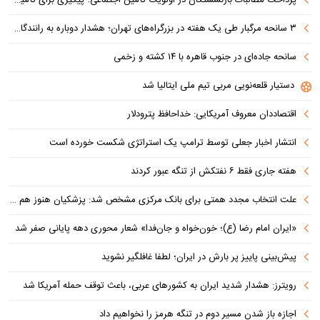
۳ سانحه مرگبار طی یک هفته در بزرگراه‌های تهران؛ هشدار دوباره به رانندگان و عابران
سانحه جاده‌ای در جنوب قاهره با ۱۴ کشته و زخمی
دستیار قلعه‌نویی مربی تیم ملی ایتالیا شد
اقتصاددان معروف آمریکایی: خداحافظ پترودلار
انتشار اخبار جعلی توسط ترامپ یک استراتژی شکست خورده است
هفته جاری فقط ۶ نفتکش از تنگه عبور کردند
علت انتخاب مجدد همتی برای بانک مرکزی مشخص شد: پزشکیان هنوز هم متوجه نشده است چرا همتی استیضاح شد!
«ایران امام رضا (ع)؛ خون‌خواه و جان‌فدا» شعار محوری دهه پایانی صفر شد
پیش‌بینی پاییز پر بارش در ایران؛ لطفا غافلگیر نشوید
رویترز: هشدار شدید ایران به کشورهای عربی، باعث توقف حمله آمریکا شد
اجازه باز شدن مسیر دوم در تنگه هرمز را نخواهیم داد