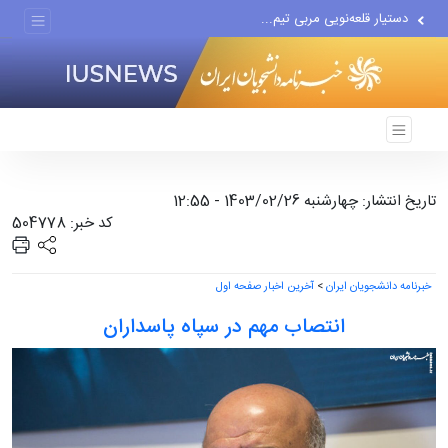
دستیار قلعه‌نویی مربی تیم...
اقتصاددان معروف آمریکایی:...
انتشار اخبار جعلی توسط...
تاریخ انتشار: چهارشنبه 1403/02/26 - 12:55
کد خبر: 504778
خبرنامه دانشجویان ایران
>
آخرین اخبار صفحه اول
انتصاب مهم در سپاه پاسداران