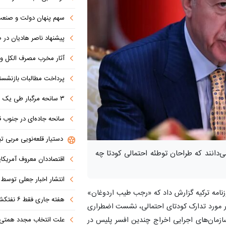
سهم پنهان دولت و صنعت در ناترازی 
پیشنهاد ناصر هادیان در صداوسیما: تنگه 
آثار مخرب مصرف الکل و س
پرداخت مطالبات بازنشستگان در اولویت تأمین ا
۳ سانحه مرگبار طی یک هفته در بزرگراه‌های تهران؛ هشدار دوباره به رانندگان و عابران
سانحه جاده‌ای در جنوب قاهره با ۱۴ 
دستیار قلعه‌نویی مربی تی
دانند که طراحان توطئه احتمالی کودتا چه
اقتصاددان معروف آمریکای
انتشار اخبار جعلی توسط ترامپ
زنامه ترکیه گزارش داد که «رجب طیب اردوغان»
هفته جاری فقط ۶ نفتکش از تنگه عبور کردند
 مورد تدارک کودتای احتمالی، نشست اضطراری
سازمان‌های اجرایی اخراج چندین افسر پلیس در
علت انتخاب مجدد همتی برای بانک مرکزی مشخص شد: پزشک