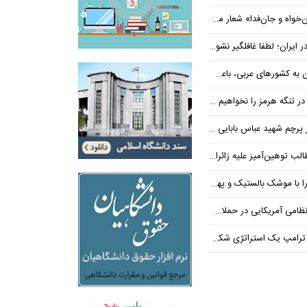
‌فدا» شعار محوری دهه پایانی صفر شد
 ایران؛ لطفا غافلگیر نشوید
ی عربی، باعث توقف حمله آمریکا شد
 تنگه هرمز را نخواهیم داد
 شهید عباس بابایی ایستادند؟
یز علیه زائران اربعین در فضای مجازی
 بالستیک و پهپاد در هم شکستیم
 یک استراتژی شکست خورده است