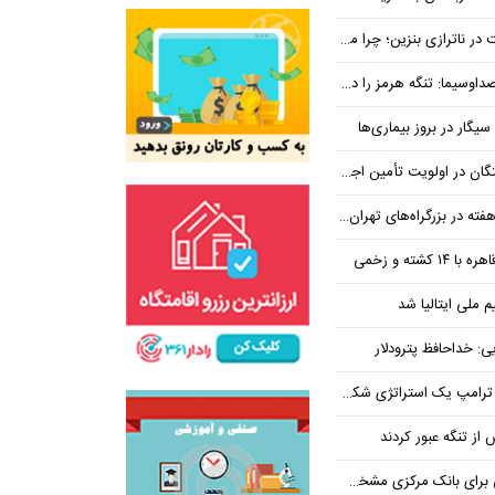
بنزین؛ چرا مردم مقصر اصلی نیستند؟
هرمز را در ازای رفع تحریم معامله کنیم
یگار در بروز بیماری‌ها
جتماعی؛ پیگیری برای تأمین منابع ادامه دارد
کشته و زخمی
م ملی ایتالیا شد
ی: خداحافظ پترودلار
 یک استراتژی شکست خورده است
یان هنوز هم متوجه نشده است چرا همتی استیضاح شد!