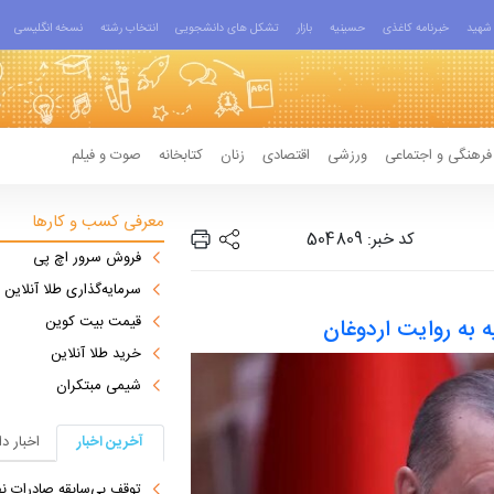
شهید
خبرنامه کاغذی
حسینیه
بازار
تشکل های دانشجویی
انتخاب رشته
نسخه انگلیسی
فرهنگی و اجتماعی
ورزشی
اقتصادی
زنان
کتابخانه
صوت و فیلم
معرفی کسب و کارها
کد خبر: 504809
فروش سرور اچ پی
سرمایه‌گذاری طلا آنلاین
قیمت بیت کوین
یه به روایت اردوغان
خرید طلا آنلاین
شیمی مبتکران
آخرین اخبار
اخبار د
توقف بی‌سابقه صادرات نف