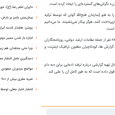
پلان» نگرانی‌های گسترده‌ای را ایجاد کرده است.
«ایران امام رضا (ع)؛ خون‌خواه و جان
به فتو (سازمان فتح‌الله گولن که توسط ترکیه
پیش‌بینی پاییز پر بارش در
تی شناخته شده است، متهم به کودتا در سال ۲۰۱۶) بازپرداخت کنند، هرگز بیکار نمی‌نشینند. ما می‌دانیم
رویترز: هشدار شدید ایران به کشورها
 است.
اجازه باز شدن مسیر دوم در
روزنامه صباح گزارش داد که واحد اطلاعات پلیس آنکارا از ۲۸۰ نفر از جمله مقامات ارشد دولتی، روزنامه‌نگاران
گزارش ها، کودتاچیان مظنون ترافیک اینترنت و
چرا حتی منتقدان هم زیر پرچم
دستگیری عامل انتشار مطالب توهین‌آم
ل تهیه گزارشی درباره ترفند ادعایی برای «به دام
مواضع مزدوران سعودی را با موشک
ول داده است که به طور کامل آن را علنی کند.
ضربه مغزی بیش از ۷۰۰ نظامی آمریکایی در حملات ایران
انتشار اخبار جعلی توسط ترامپ