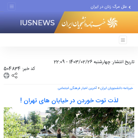
علل مرگ زنان در ایران
اعتراف رسانه‌های خارجی به...
تاریخ انتشار: چهارشنبه 1403/02/26 - 22:09
کد خبر: 504834
خبرنامه دانشجویان ایران
>
آخرین اخبار فرهنگی اجتماعی
لذت توت خوردن در خیابان های تهران !