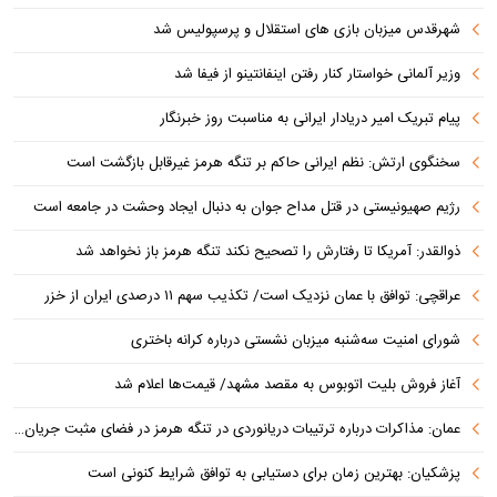
شهرقدس میزبان بازی های استقلال و پرسپولیس شد
وزیر آلمانی خواستار کنار رفتن اینفانتینو از فیفا شد
پیام تبریک امیر دریادار ایرانی به مناسبت روز خبرنگار
سخنگوی ارتش: نظم ایرانی حاکم بر تنگه هرمز غیرقابل بازگشت است
رژیم صهیونیستی در قتل مداح جوان به دنبال ایجاد وحشت در جامعه است
ذوالقدر: آمریکا تا رفتارش را تصحیح نکند تنگه هرمز باز نخواهد شد
عراقچی: توافق با عمان نزدیک است/ تکذیب سهم ۱۱ درصدی ایران از خزر
شورای امنیت سه‌شنبه میزبان نشستی درباره کرانه باختری
آغاز فروش بلیت اتوبوس به مقصد مشهد/ قیمت‌ها اعلام شد
عمان: مذاکرات درباره ترتیبات دریانوردی در تنگه هرمز در فضای مثبت جریان دارد
پزشکیان‌: بهترین زمان برای دستیابی به توافق شرایط کنونی است